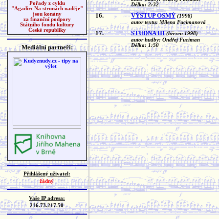
Pořady z cyklu
Délka: 2:32
"Agadir: Na strunách naděje"
jsou konány
16.
VÝSTUP OSMÝ
(1998)
za finanční podpory
autor textu: Milena Fucimanová
Státního fondu kultury
České republiky
17.
STUDNA III
(březen 1998)
autor hudby: Ondřej Fuciman
Délka: 1:50
Mediální partneři:
Přihlášený uživatel:
žádný
Vaše IP adresa:
216.73.217.50