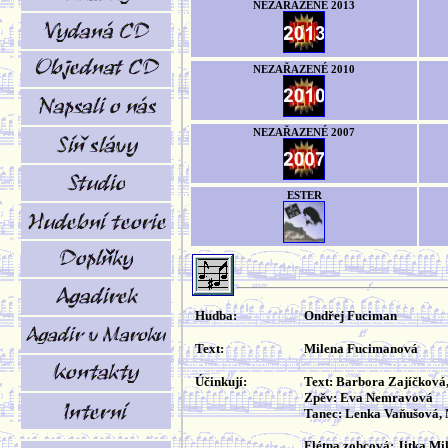
NEZAŘAZENÉ 2013
NEZAŘAZENÉ 2010
NEZAŘAZENÉ 2007
ESTER
Hudba:
Ondřej Fuciman
Text:
Milena Fucimanová
Účinkují:
Text: Barbora Zajíčková
Zpěv: Eva Nemravová
Tanec: Lenka Vaňušová, 
Flétna zobcová: Jitka Mi