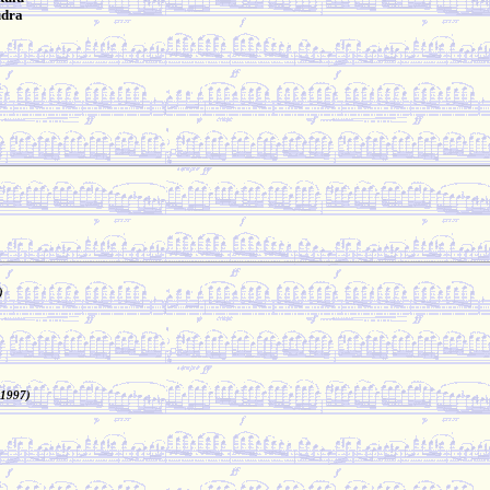
údra
)
 1997)