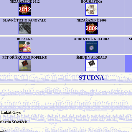
NEZAŘAZENÉ 2012
HOUSLISTKA
SLAVNÉ TICHO PANOVALO
NEZAŘAZENÉ 2009
RUSALKA
OHROŽENÁ KULTURA
Š
PĚT OŘÍŠKŮ PRO POPELKU
ŠMEJD V ALOBALU
STUDNA
, Lukáš Gryc
Martin Šťovíček
kulů