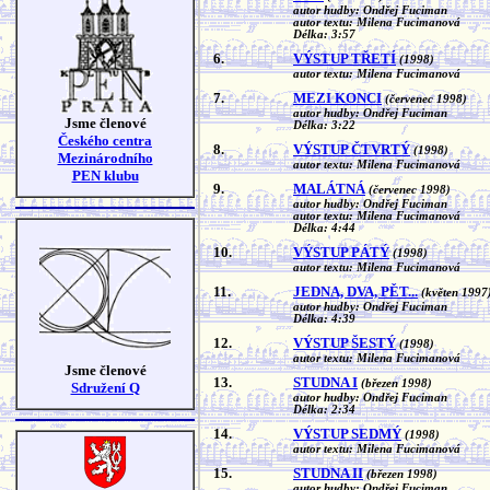
autor hudby: Ondřej Fuciman
autor textu: Milena Fucimanová
Délka: 3:57
6.
VÝSTUP TŘETÍ
(1998)
autor textu: Milena Fucimanová
7.
MEZI KONCI
(červenec 1998)
autor hudby: Ondřej Fuciman
Jsme členové
Délka: 3:22
Českého centra
8.
VÝSTUP ČTVRTÝ
(1998)
Mezinárodního
autor textu: Milena Fucimanová
PEN klubu
9.
MALÁTNÁ
(červenec 1998)
autor hudby: Ondřej Fuciman
autor textu: Milena Fucimanová
Délka: 4:44
10.
VÝSTUP PÁTÝ
(1998)
autor textu: Milena Fucimanová
11.
JEDNA, DVA, PĚT...
(květen 1997
autor hudby: Ondřej Fuciman
Délka: 4:39
12.
VÝSTUP ŠESTÝ
(1998)
autor textu: Milena Fucimanová
Jsme členové
13.
STUDNA I
(březen 1998)
Sdružení Q
autor hudby: Ondřej Fuciman
Délka: 2:34
14.
VÝSTUP SEDMÝ
(1998)
autor textu: Milena Fucimanová
15.
STUDNA II
(březen 1998)
autor hudby: Ondřej Fuciman