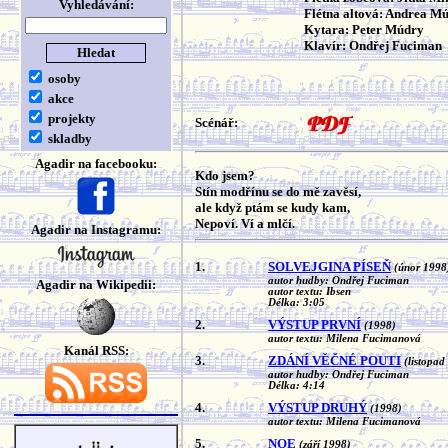
Vyhledávání:
Flétna altová: Andrea M
Kytara: Peter Múdry
Klavír: Ondřej Fuciman
osoby
akce
projekty
Scénář:
skladby
Agadir na facebooku:
Kdo jsem?
Stín modřínu se do mě zavěsí,
ale když ptám se kudy kam,
Nepoví. Ví a mlčí.
Agadir na Instagramu:
1.
SOLVEJGINA PÍSEŇ
(únor 1998
autor hudby: Ondřej Fuciman
Agadir na Wikipedii:
autor textu: Ibsen
Délka: 3:05
2.
VÝSTUP PRVNÍ
(1998)
autor textu: Milena Fucimanová
Kanál RSS:
3.
ZDÁNÍ VĚČNÉ POUTI
(listopad
autor hudby: Ondřej Fuciman
Délka: 4:14
4.
VÝSTUP DRUHÝ
(1998)
autor textu: Milena Fucimanová
5.
NOE
(září 1998)