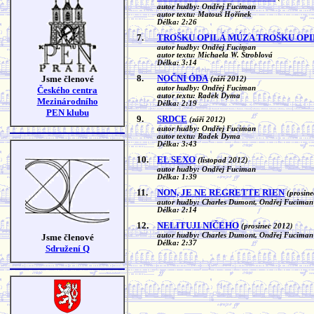
autor hudby: Ondřej Fuciman
autor textu: Matouš Hořínek
Délka: 2:26
7.
TROŠKU OPILÁ MÚZA TROŠKU OP
autor hudby: Ondřej Fuciman
autor textu: Michaela W. Štroblová
Délka: 3:14
8.
NOČNÍ ÓDA
Jsme členové
(září 2012)
autor hudby: Ondřej Fuciman
Českého centra
autor textu: Radek Dyma
Mezinárodního
Délka: 2:19
PEN klubu
9.
SRDCE
(září 2012)
autor hudby: Ondřej Fuciman
autor textu: Radek Dyma
Délka: 3:43
10.
EL SEXO
(listopad 2012)
autor hudby: Ondřej Fuciman
Délka: 1:39
11.
NON, JE NE REGRETTE RIEN
(prosin
autor hudby: Charles Dumont, Ondřej Fuciman
Délka: 2:14
12.
NELITUJI NIČEHO
(prosinec 2012)
autor hudby: Charles Dumont, Ondřej Fuciman
Jsme členové
Délka: 2:37
Sdružení Q