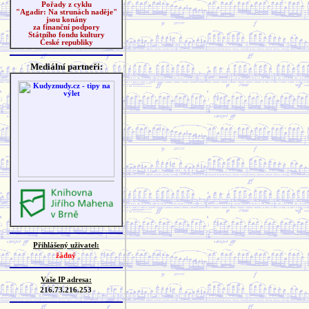
Pořady z cyklu
"Agadir: Na strunách naděje"
jsou konány
za finanční podpory
Státního fondu kultury
České republiky
Mediální partneři:
Přihlášený uživatel:
žádný
Vaše IP adresa:
216.73.216.253