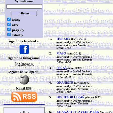
Vyhledávání:
osoby
akce
projekty
skladby
1.
HVĚZDY
(leden 2012)
Agadir na facebooku:
autor hudby: Ondřej Fuciman
autor textu: Jana Štroblová
Délka: 1:58
2.
MASO
(únor 2012)
autor hudby: Ondřej Fuciman
Agadir na Instagramu:
autor textu: Jaroslav Kovanda
Délka: 0:54
3.
SPRAŠ
(únor 2012)
Agadir na Wikipedii:
autor hudby: Ondřej Fuciman
autor textu: Jaroslav Kovanda
Délka: 0:39
4.
ONANISTÉ
(červen 2012)
autor hudby: Ondřej Fuciman
Kanál RSS:
autor textu: Ivan Wernisch
Délka: 1:19
5.
DOCHTOR LÍKAŘ
(červen 2012)
autor hudby: Ondřej Fuciman
autor textu: Ivan Wernisch
Délka: 2:26
6.
ZE SKÁLY SE ZVEDL PTÁK
(červen 20