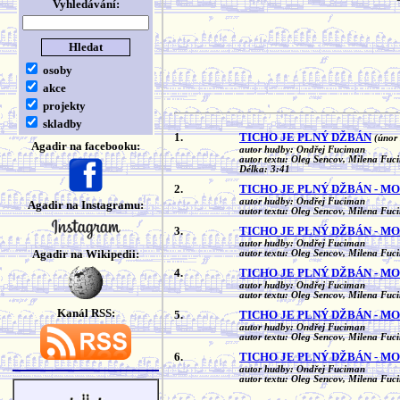
Vyhledávání:
osoby
akce
projekty
skladby
1.
TICHO JE PLNÝ DŽBÁN
(únor
Agadir na facebooku:
autor hudby: Ondřej Fuciman
autor textu: Oleg Sencov, Milena Fu
Délka: 3:41
2.
TICHO JE PLNÝ DŽBÁN - MO
autor hudby: Ondřej Fuciman
Agadir na Instagramu:
autor textu: Oleg Sencov, Milena Fu
3.
TICHO JE PLNÝ DŽBÁN - MOT
autor hudby: Ondřej Fuciman
Agadir na Wikipedii:
autor textu: Oleg Sencov, Milena Fu
4.
TICHO JE PLNÝ DŽBÁN - MOT
autor hudby: Ondřej Fuciman
autor textu: Oleg Sencov, Milena Fu
Kanál RSS:
5.
TICHO JE PLNÝ DŽBÁN - MO
autor hudby: Ondřej Fuciman
autor textu: Oleg Sencov, Milena Fu
6.
TICHO JE PLNÝ DŽBÁN - MO
autor hudby: Ondřej Fuciman
autor textu: Oleg Sencov, Milena Fu