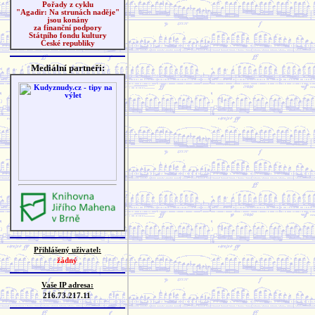
Pořady z cyklu
"Agadir: Na strunách naděje"
jsou konány
za finanční podpory
Státního fondu kultury
České republiky
Mediální partneři:
Přihlášený uživatel:
žádný
Vaše IP adresa:
216.73.217.11