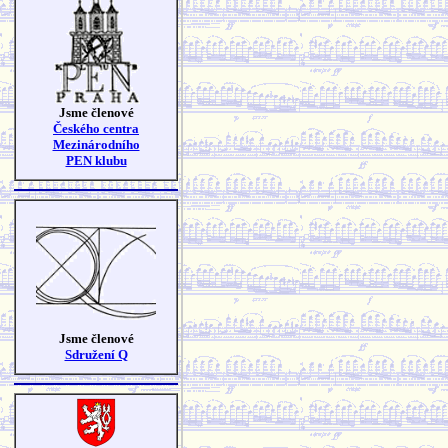
Jsme členové
Českého centra
Mezinárodního
PEN klubu
Jsme členové
Sdružení Q