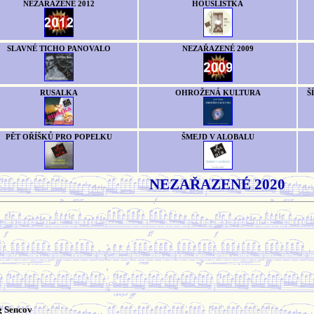
NEZAŘAZENÉ 2012
HOUSLISTKA
SLAVNÉ TICHO PANOVALO
NEZAŘAZENÉ 2009
RUSALKA
OHROŽENÁ KULTURA
Š
PĚT OŘÍŠKŮ PRO POPELKU
ŠMEJD V ALOBALU
NEZAŘAZENÉ 2020
g Sencov