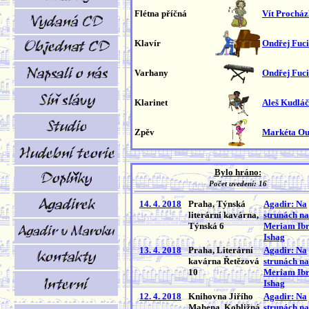
Flétna příčná
Vít Prochá
Klavír
Ondřej Fuc
Varhany
Ondřej Fuc
Klarinet
Aleš Kudlá
Zpěv
Markéta O
Bylo hráno:
Počet uvedení: 16
14. 4. 2018
Praha, Týnská
Agadir: Na
literární kavárna,
strunách na
Týnská 6
Meriam Ib
Ishag
13. 4. 2018
Praha, Literární
Agadir: Na
kavárna Řetězová
strunách na
10
Meriam Ib
Ishag
12. 4. 2018
Knihovna Jiřího
Agadir: Na
Mahena, Kobližná
strunách na