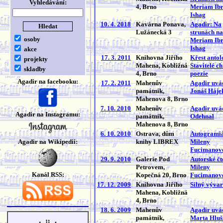
Vyhledávání:
4, Brno
Meriam Ib
Ishag
10. 4. 2018
Kavárna Ponava,
Agadir: Na
Lužánecká 3
strunách na
osoby
Meriam Ib
Ishag
akce
17. 3. 2011
Knihovna Jiřího
Křest antol
projekty
Mahena, Kobližná
Stavitelé c
skladby
4, Brno
poezie
Agadir na facebooku:
17. 2. 2011
Mahenův
Agadir uvád
památník,
Jonáš Háje
Mahenova 8, Brno
7. 10. 2010
Mahenův
Agadir uvád
Agadir na Instagramu:
památník,
Odehnal
Mahenova 8, Brno
6. 10. 2010
Ostrava, dům
Autogrami
Agadir na Wikipedii:
knihy LIBREX
Mileny
Fucimanov
29. 9. 2010
Galerie Pod
Autorské čt
Petrovem,
Mileny
Kanál RSS:
Kopečná 20, Brno
Fucimanov
17. 12. 2009
Knihovna Jiřího
Silný vývar
Mahena, Kobližná
4, Brno
18. 6. 2009
Mahenův
Agadir uvád
památník,
Marta Hluš