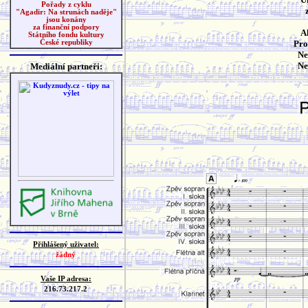
Pořady z cyklu
"Agadir: Na strunách naděje"
jsou konány
za finanční podpory
A
Státního fondu kultury
Pro
České republiky
Ne
Ne
Mediální partneři:
Přihlášený uživatel:
žádný
Vaše IP adresa:
216.73.217.2