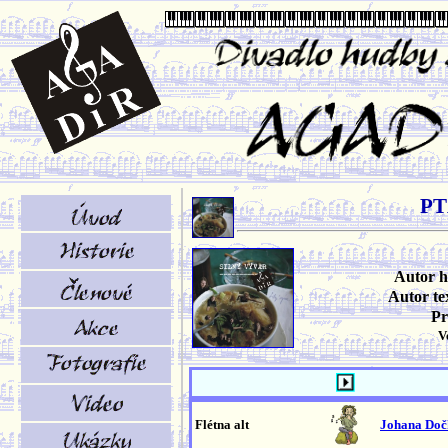
PT
Autor 
Autor te
Pr
V
Flétna alt
Johana Doč