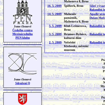
Mahenova 8, Brno
16. 5. 2009
Špilberk, Brno
Silný vývar
Rulandští š
14. 5. 2009
Mahenův
Agadir uvád
památník,
Dušan Malí
Mahenova 8, Brno
5. 5. 2009
Klub Leitnerova,
Rulandští š
Jsme členové
Brno
Českého centra
Mezinárodního
3. 5. 2009
Brumov-Bylnice,
Rulandští š
PEN klubu
kulturní dům
2. 5. 2009
Valašské
Rulandští š
Klobouky, městské
muzeum
Ptá
P
U
P
A
Jsme členové
N
Sdružení Q
My
K
Ptá
P
U