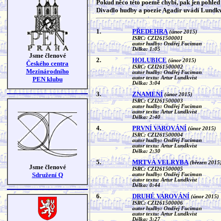
Pokud něco této poemě chybí, pak jen pohled 
Divadlo hudby a poezie Agadir uvádí Lundkv
1.
PŘEDEHRA
(únor 2015)
ISRC: CZI261500001
autor hudby: Ondřej Fuciman
Délka: 1:05
Jsme členové
2.
HOLUBICE
(únor 2015)
Českého centra
ISRC: CZI261500002
Mezinárodního
autor hudby: Ondřej Fuciman
autor textu: Artur Lundkvist
PEN klubu
Délka: 3:04
3.
ZNAMENÍ
(únor 2015)
ISRC: CZI261500003
autor hudby: Ondřej Fuciman
autor textu: Artur Lundkvist
Délka: 2:40
4.
PRVNÍ VAROVÁNÍ
(únor 2015)
ISRC: CZI261500004
autor hudby: Ondřej Fuciman
autor textu: Artur Lundkvist
Délka: 2:30
5.
MRTVÁ VELRYBA
(březen 2015
Jsme členové
ISRC: CZI261500005
Sdružení Q
autor hudby: Ondřej Fuciman
autor textu: Artur Lundkvist
Délka: 0:44
6.
DRUHÉ VAROVÁNÍ
(únor 2015)
ISRC: CZI261500006
autor hudby: Ondřej Fuciman
autor textu: Artur Lundkvist
Délka: 3:27