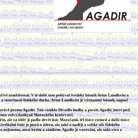
ivé zemětřesení. V té době tam pobýval švédský básník Artur Lundkvist a
e a statečnosti lidského ducha. Artur Lundkvist je významný básník, napsal
 právě poemu Agadir. Tak vzniklo Divadlo hudby a poezie Agadir, které pod
celence velvyslankyně Marockého království.
 ale za oběť jí padlo devět tisíc Maročanů, tři tisíce cizinců a další tisíce
kální linie je píseň o úderu, ale také o naději a veliké síle lidského
a nejistotou, mezi bytím a zánikem. Agadir je varování, ale také víra a