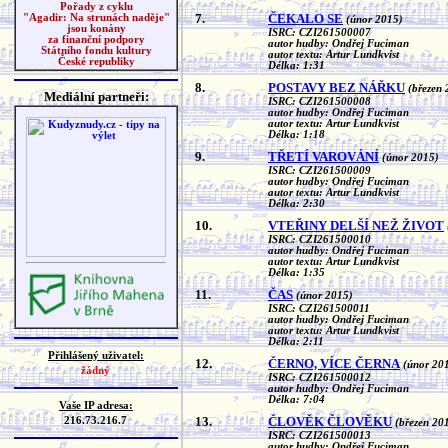
Pořady z cyklu
7.
ČEKALO SE
"Agadir: Na strunách naděje"
(únor 2015)
jsou konány
ISRC: CZI261500007
za finanční podpory
autor hudby: Ondřej Fuciman
Státního fondu kultury
autor textu: Artur Lundkvist
České republiky
Délka: 1:31
8.
POSTAVY BEZ NÁŘKU
(březen 
Mediální partneři:
ISRC: CZI261500008
autor hudby: Ondřej Fuciman
autor textu: Artur Lundkvist
Délka: 1:18
9.
TŘETÍ VAROVÁNÍ
(únor 2015)
ISRC: CZI261500009
autor hudby: Ondřej Fuciman
autor textu: Artur Lundkvist
Délka: 2:30
10.
VTEŘINY DELŠÍ NEŽ ŽIVOT
ISRC: CZI261500010
autor hudby: Ondřej Fuciman
autor textu: Artur Lundkvist
Délka: 1:35
11.
ČAS
(únor 2015)
ISRC: CZI261500011
autor hudby: Ondřej Fuciman
autor textu: Artur Lundkvist
Délka: 2:11
Přihlášený uživatel:
12.
ČERNO, VÍCE ČERNA
(únor 20
žádný
ISRC: CZI261500012
autor hudby: Ondřej Fuciman
Délka: 7:04
Vaše IP adresa:
13.
ČLOVĚK ČLOVĚKU
216.73.216.7
(březen 20
ISRC: CZI261500013
autor hudby: Ondřej Fuciman