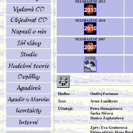
NEZAŘAZENÉ 2013
NEZAŘAZENÉ 2010
NEZAŘAZENÉ 2007
ESTER
Hudba:
Ondřej Fuciman
Text:
Artur Lundkvist
Účinkují:
Petra Honajzerová
Šárka Ničová
Danica Zaplatalová
Zpěv: Eva Gruberová
Flétna příčná: Hana Buch