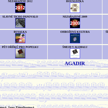
NEZAŘAZENÉ 2012
HOUSLISTKA
SLAVNÉ TICHO PANOVALO
NEZAŘAZENÉ 2009
RUSALKA
OHROŽENÁ KULTURA
Š
PĚT OŘÍŠKŮ PRO POPELKU
ŠMEJD V ALOBALU
AGADIR
tová, Jana Zitterbartová