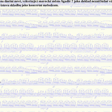
na dnešní nové, vzkvétající marocké město Agadir ? jako doklad nezničitelné vů
istovu skladbu jako koncertní melodram.
)