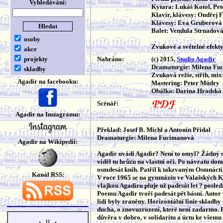
Vyhledávání:
Kytara: Lukáš Kotol, Pe
Klavír, klávesy: Ondřej 
Klávesy: Eva Gruberová
Balet: Vendula Strnadov
osoby
Zvukové a světelné efekt
akce
projekty
Nahráno:
(c) 2015,
Studio Agadir
Dramaturgie: Milena Fu
skladby
Zvuková režie, střih, mi
Agadir na facebooku:
Mastering: Peter Múdry
Obálka: Darina Hradská
Scénář:
Agadir na Instagramu:
Překlad: Josef B. Michl a Antonín Přidal
Dramaturgie: Milena Fucimanová
Agadir na Wikipedii:
Agadir uvádí Agadir? Není to omyl? Žádný o
viděl tu hrůzu na vlastní oči. Po návratu do
osmdesát knih. Patřil k takzvaným Osmnácti,
Kanál RSS:
V roce 1965 se na gymnáziu ve Valašských Kl
vlajkou Agadiru pluje už padesát let ? posled
Poemu Agadir tvoří padesát pět básní. Autor vě
lidí byly zraněny. Horizontální linie skladby
ducha, o znovuzrození, které není zadarmo. P
důvěra v dobro, v solidaritu a úctu ke všemu