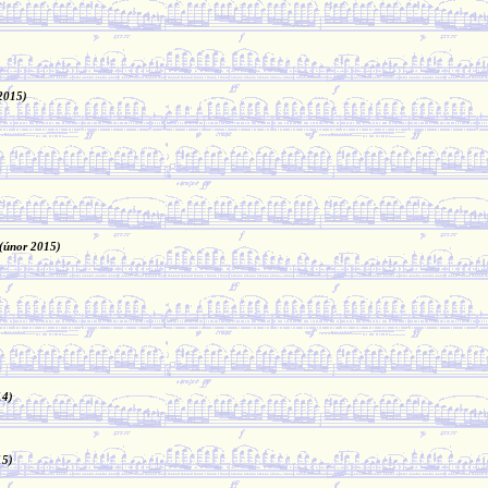
2015)
(únor 2015)
14)
15)