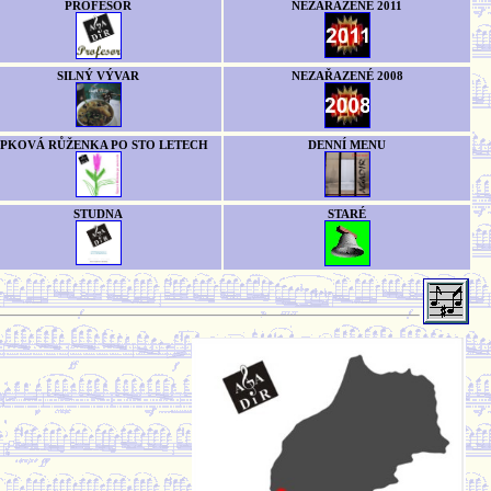
PROFESOR
NEZAŘAZENÉ 2011
SILNÝ VÝVAR
NEZAŘAZENÉ 2008
ÍPKOVÁ RŮŽENKA PO STO LETECH
DENNÍ MENU
STUDNA
STARÉ