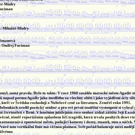
ter Múdry
Fuciman
á
y: Mikuláš Múdry
cimanová
x: Ondřej Fuciman
myl, samá pravda. Bylo to takto: V roce 1960 zasáhlo marocké město Agadir nič
mů napsal poemu Agadir jako modlitbu za všechny oběti i jako vyjádření úcty síl
 kteří ve Švédsku rozhodují o Nobelově ceně za literaturu. Zemřel roku 1991.
oboukách zrodil poetický soubor a pro své první soutěžní vystoupení si vybral
ní čtvrtstoletí v Brně. V letošním jubilejním roce soubor získal záštitu Její Ex
cně, téměř reportážním způsobem líčí tragédii, která trvala pouhých deset vteřin,
 zaznamenává zpustošené město, padající kameny i domy, zmatek, tmu a nářek. Verti
rávě tato vertikální linie má věčnou platnost. Svět pořád balancuje mezi nadějí 
 živému.