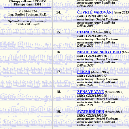
Přístupy celkem: 62955059
autor textu: Artur Lundkvist
Přístupy dnes: 9301
Délka: 2:56
© 2004-2024
14.
ČTVRTÉ VAROVÁNÍ
(únor 2015
Ing. Ondřej Fuciman, Ph.D.
ISRC: CZI261500014
autor hudby: Ondřej Fuciman
Optimalizováno pro rozlišení:
autor textu: Artur Lundkvist
1280x720 a vyšší
Délka: 2:06
15.
CIZINCI
(březen 2015)
ISRC: CZI261500015
autor hudby: Ondřej Fuciman
autor textu: Artur Lundkvist
Délka: 2:33
16.
NIKDE TAM NEBYL BŮH
(břez
ISRC: CZI261500016
autor hudby: Ondřej Fuciman
autor textu: Artur Lundkvist
Délka: 3:36
17.
PEKAŘ
(duben 2015)
ISRC: CZI261500017
autor hudby: Ondřej Fuciman
autor textu: Artur Lundkvist
Délka: 2:44
18.
ŽENA VE VANĚ
(březen 2015)
ISRC: CZI261500018
autor hudby: Ondřej Fuciman
autor textu: Artur Lundkvist
Délka: 2:21
19.
SVATEBNÍ DEN
(březen 2015)
ISRC: CZI261500019
autor hudby: Ondřej Fuciman
autor textu: Artur Lundkvist
Délka: 4:17