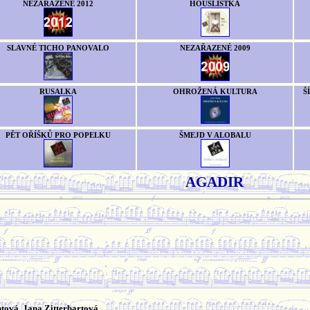
NEZAŘAZENÉ 2012
HOUSLISTKA
SLAVNÉ TICHO PANOVALO
NEZAŘAZENÉ 2009
RUSALKA
OHROŽENÁ KULTURA
Š
PĚT OŘÍŠKŮ PRO POPELKU
ŠMEJD V ALOBALU
AGADIR
tová, Jana Zitterbartová