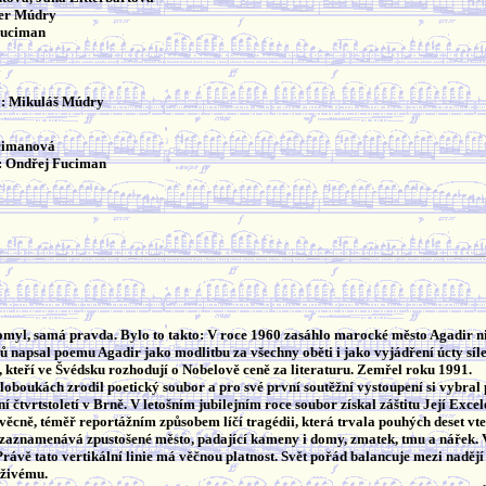
ter Múdry
Fuciman
á
y: Mikuláš Múdry
cimanová
x: Ondřej Fuciman
myl, samá pravda. Bylo to takto: V roce 1960 zasáhlo marocké město Agadir nič
mů napsal poemu Agadir jako modlitbu za všechny oběti i jako vyjádření úcty síl
 kteří ve Švédsku rozhodují o Nobelově ceně za literaturu. Zemřel roku 1991.
oboukách zrodil poetický soubor a pro své první soutěžní vystoupení si vybral
ní čtvrtstoletí v Brně. V letošním jubilejním roce soubor získal záštitu Její Ex
cně, téměř reportážním způsobem líčí tragédii, která trvala pouhých deset vteřin,
 zaznamenává zpustošené město, padající kameny i domy, zmatek, tmu a nářek. Verti
rávě tato vertikální linie má věčnou platnost. Svět pořád balancuje mezi nadějí 
 živému.