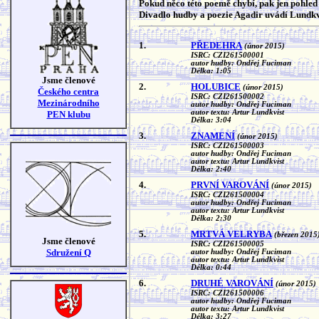
Pokud něco této poemě chybí, pak jen pohled 
Divadlo hudby a poezie Agadir uvádí Lundkv
1.
PŘEDEHRA
(únor 2015)
ISRC: CZI261500001
autor hudby: Ondřej Fuciman
Délka: 1:05
Jsme členové
2.
HOLUBICE
(únor 2015)
Českého centra
ISRC: CZI261500002
Mezinárodního
autor hudby: Ondřej Fuciman
autor textu: Artur Lundkvist
PEN klubu
Délka: 3:04
3.
ZNAMENÍ
(únor 2015)
ISRC: CZI261500003
autor hudby: Ondřej Fuciman
autor textu: Artur Lundkvist
Délka: 2:40
4.
PRVNÍ VAROVÁNÍ
(únor 2015)
ISRC: CZI261500004
autor hudby: Ondřej Fuciman
autor textu: Artur Lundkvist
Délka: 2:30
5.
MRTVÁ VELRYBA
(březen 2015
Jsme členové
ISRC: CZI261500005
Sdružení Q
autor hudby: Ondřej Fuciman
autor textu: Artur Lundkvist
Délka: 0:44
6.
DRUHÉ VAROVÁNÍ
(únor 2015)
ISRC: CZI261500006
autor hudby: Ondřej Fuciman
autor textu: Artur Lundkvist
Délka: 3:27