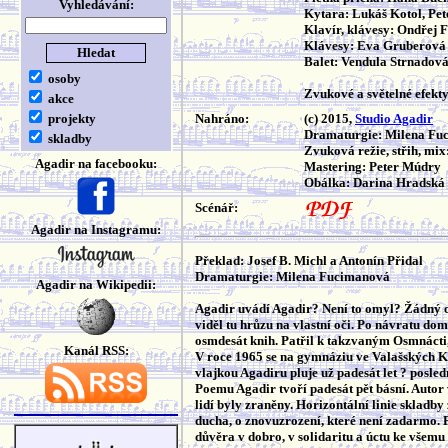
Vyhledávání:
Kytara: Lukáš Kotol, Pe
Klavír, klávesy: Ondřej 
Klávesy: Eva Gruberová
Balet: Vendula Strnadov
osoby
Zvukové a světelné efekt
akce
projekty
Nahráno:
(c) 2015,
Studio Agadir
Dramaturgie: Milena Fu
skladby
Zvuková režie, střih, mi
Agadir na facebooku:
Mastering: Peter Múdry
Obálka: Darina Hradská
Scénář:
Agadir na Instagramu:
Překlad: Josef B. Michl a Antonín Přidal
Dramaturgie: Milena Fucimanová
Agadir na Wikipedii:
Agadir uvádí Agadir? Není to omyl? Žádný o
viděl tu hrůzu na vlastní oči. Po návratu do
osmdesát knih. Patřil k takzvaným Osmnácti,
Kanál RSS:
V roce 1965 se na gymnáziu ve Valašských Kl
vlajkou Agadiru pluje už padesát let ? posled
Poemu Agadir tvoří padesát pět básní. Autor vě
lidí byly zraněny. Horizontální linie skladby
ducha, o znovuzrození, které není zadarmo. P
důvěra v dobro, v solidaritu a úctu ke všemu