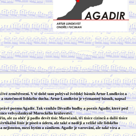
ivé zemětřesení. V té době tam pobýval švédský básník Artur Lundkvist a
e a statečnosti lidského ducha. Artur Lundkvist je významný básník, napsal
 právě poemu Agadir. Tak vzniklo Divadlo hudby a poezie Agadir, které pod
celence velvyslankyně Marockého království.
 ale za oběť jí padlo devět tisíc Maročanů, tři tisíce cizinců a další tisíce
kální linie je píseň o úderu, ale také o naději a veliké síle lidského
a nejistotou, mezi bytím a zánikem. Agadir je varování, ale také víra a