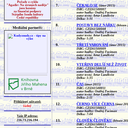
Pořady z cyklu
7.
ČEKALO SE
"Agadir: Na strunách naděje"
(únor 2015)
jsou konány
ISRC: CZI261500007
za finanční podpory
autor hudby: Ondřej Fuciman
Státního fondu kultury
autor textu: Artur Lundkvist
České republiky
Délka: 1:31
8.
POSTAVY BEZ NÁŘKU
(březen 
Mediální partneři:
ISRC: CZI261500008
autor hudby: Ondřej Fuciman
autor textu: Artur Lundkvist
Délka: 1:18
9.
TŘETÍ VAROVÁNÍ
(únor 2015)
ISRC: CZI261500009
autor hudby: Ondřej Fuciman
autor textu: Artur Lundkvist
Délka: 2:30
10.
VTEŘINY DELŠÍ NEŽ ŽIVOT
ISRC: CZI261500010
autor hudby: Ondřej Fuciman
autor textu: Artur Lundkvist
Délka: 1:35
11.
ČAS
(únor 2015)
ISRC: CZI261500011
autor hudby: Ondřej Fuciman
autor textu: Artur Lundkvist
Délka: 2:11
Přihlášený uživatel:
12.
ČERNO, VÍCE ČERNA
(únor 20
žádný
ISRC: CZI261500012
autor hudby: Ondřej Fuciman
Délka: 7:04
Vaše IP adresa:
13.
ČLOVĚK ČLOVĚKU
216.73.216.194
(březen 20
ISRC: CZI261500013
autor hudby: Ondřej Fuciman