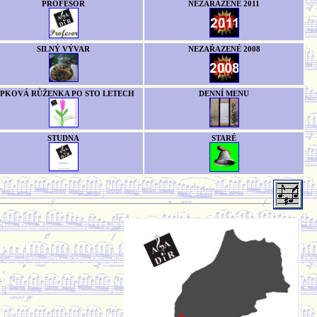
PROFESOR
NEZAŘAZENÉ 2011
SILNÝ VÝVAR
NEZAŘAZENÉ 2008
ÍPKOVÁ RŮŽENKA PO STO LETECH
DENNÍ MENU
STUDNA
STARÉ