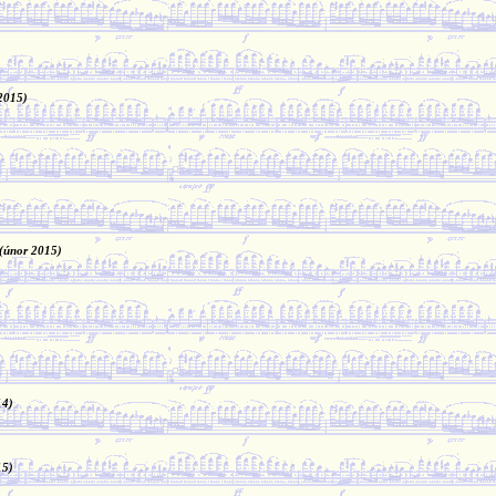
2015)
(únor 2015)
14)
15)