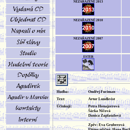
NEZAŘAZENÉ 2013
NEZAŘAZENÉ 2010
NEZAŘAZENÉ 2007
ESTER
Hudba:
Ondřej Fuciman
Text:
Artur Lundkvist
Účinkují:
Petra Honajzerová
Šárka Ničová
Danica Zaplatalová
Zpěv: Eva Gruberová
Flétna příčná: Hana Buch