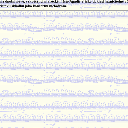
na dnešní nové, vzkvétající marocké město Agadir ? jako doklad nezničitelné vů
istovu skladbu jako koncertní melodram.
)