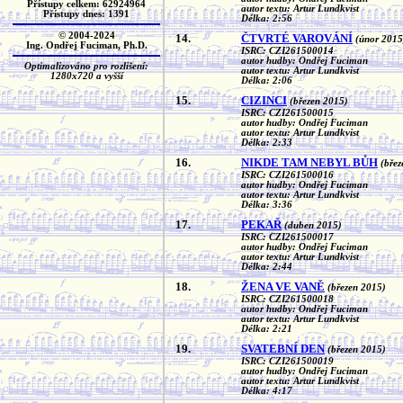
Přístupy celkem: 62924964
autor textu: Artur Lundkvist
Přístupy dnes: 1391
Délka: 2:56
© 2004-2024
14.
ČTVRTÉ VAROVÁNÍ
(únor 2015
Ing. Ondřej Fuciman, Ph.D.
ISRC: CZI261500014
autor hudby: Ondřej Fuciman
Optimalizováno pro rozlišení:
autor textu: Artur Lundkvist
1280x720 a vyšší
Délka: 2:06
15.
CIZINCI
(březen 2015)
ISRC: CZI261500015
autor hudby: Ondřej Fuciman
autor textu: Artur Lundkvist
Délka: 2:33
16.
NIKDE TAM NEBYL BŮH
(břez
ISRC: CZI261500016
autor hudby: Ondřej Fuciman
autor textu: Artur Lundkvist
Délka: 3:36
17.
PEKAŘ
(duben 2015)
ISRC: CZI261500017
autor hudby: Ondřej Fuciman
autor textu: Artur Lundkvist
Délka: 2:44
18.
ŽENA VE VANĚ
(březen 2015)
ISRC: CZI261500018
autor hudby: Ondřej Fuciman
autor textu: Artur Lundkvist
Délka: 2:21
19.
SVATEBNÍ DEN
(březen 2015)
ISRC: CZI261500019
autor hudby: Ondřej Fuciman
autor textu: Artur Lundkvist
Délka: 4:17