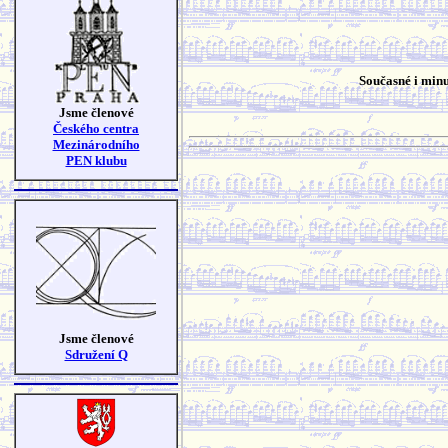
Současné i minu
Jsme členové
Českého centra
Mezinárodního
PEN klubu
Jsme členové
Sdružení Q