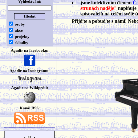
Vyhledávání:
jsme kolektivním členem
Če
strunách naděje"
naplňuje 
spisovatelů na celém světě (
Přijďte a pobuďte s námi! Ne
osoby
akce
projekty
skladby
Agadir na facebooku:
Agadir na Instagramu:
Agadir na Wikipedii:
Kanál RSS: