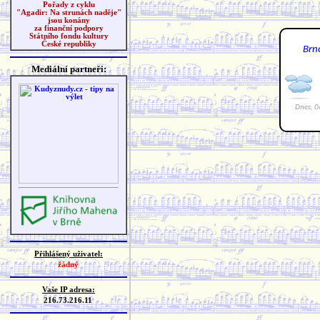
Pořady z cyklu
"Agadir: Na strunách naděje"
jsou konány
za finanční podpory
Státního fondu kultury
České republiky
Mediální partneři:
Přihlášený uživatel:
žádný
Vaše IP adresa:
216.73.216.11