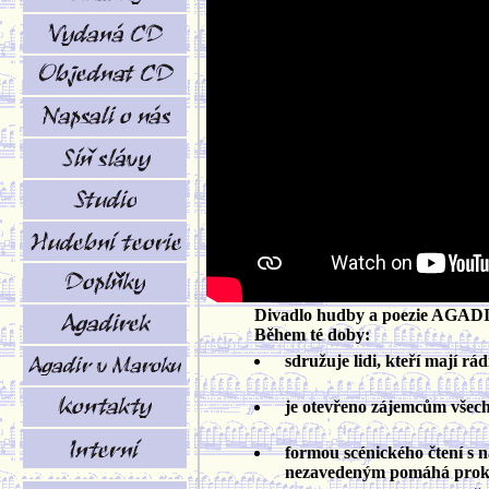
Divadlo hudby a poezie AGADIR 
Během té doby:
sdružuje lidi, kteří mají rá
je otevřeno zájemcům všech pr
formou scénického čtení s
nezavedeným pomáhá prokluba