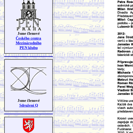
Jsme členové
Českého centra
Mezinárodního
PEN klubu
Jsme členové
Sdružení Q