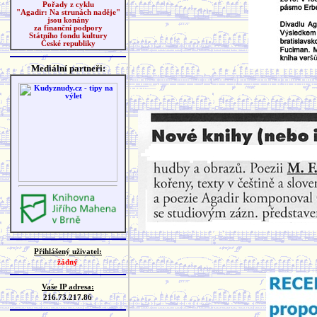
Pořady z cyklu
"Agadir: Na strunách naděje"
jsou konány
za finanční podpory
Státního fondu kultury
České republiky
Mediální partneři:
Přihlášený uživatel:
žádný
Vaše IP adresa:
216.73.217.86