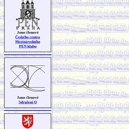
Jsme členové
Českého centra
Mezinárodního
PEN klubu
Jsme členové
Sdružení Q