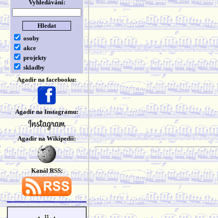
Vyhledávání:
osoby
akce
projekty
skladby
Agadir na facebooku:
Agadir na Instagramu:
Agadir na Wikipedii:
Kanál RSS: