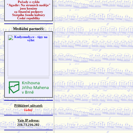
Pořady z cyklu
"Agadir: Na strunách naděje"
jsou konány
za finanční podpory
Státního fondu kultury
České republiky
Mediální partneři:
Přihlášený uživatel:
žádný
Vaše IP adresa:
216.73.216.202