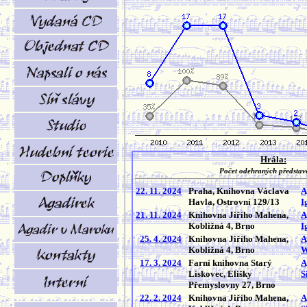
Hrála:
Počet odehraných představ
22. 11. 2024
Praha, Knihovna Václava
A
Havla, Ostrovní 129/13
I
21. 11. 2024
Knihovna Jiřího Mahena,
A
Kobližná 4, Brno
I
25. 4. 2024
Knihovna Jiřího Mahena,
A
Kobližná 4, Brno
W
17. 3. 2024
Farní knihovna Starý
A
Lískovec, Elišky
S
Přemyslovny 27, Brno
22. 2. 2024
Knihovna Jiřího Mahena,
A