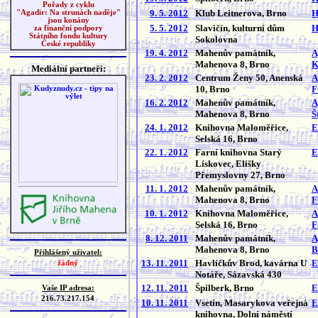
Pořady z cyklu
9. 5. 2012
Klub Leitnerova, Brno
H
"Agadir: Na strunách naděje"
jsou konány
5. 5. 2012
Slavičín, kulturní dům
H
za finanční podpory
Státního fondu kultury
Sokolovna
České republiky
19. 4. 2012
Mahenův památník,
A
Mahenova 8, Brno
K
Mediální partneři:
23. 2. 2012
Centrum Ženy 50, Anenská
A
10, Brno
F
16. 2. 2012
Mahenův památník,
A
Mahenova 8, Brno
Š
24. 1. 2012
Knihovna Maloměřice,
E
Selská 16, Brno
22. 1. 2012
Farní knihovna Starý
E
Lískovec, Elišky
Přemyslovny 27, Brno
11. 1. 2012
Mahenův památník,
A
Mahenova 8, Brno
F
10. 1. 2012
Knihovna Maloměřice,
A
Selská 16, Brno
F
8. 12. 2011
Mahenův památník,
A
Mahenova 8, Brno
B
Přihlášený uživatel:
13. 11. 2011
Havlíčkův Brod, kavárna U
E
žádný
Notáře, Sázavská 430
12. 11. 2011
Špilberk, Brno
E
Vaše IP adresa:
216.73.217.154
10. 11. 2011
Vsetín, Masarykova veřejná
E
knihovna, Dolní náměstí