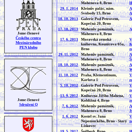
Mahenova 8, Brno
H
29. 1. 2014
Kleinův palác, nám.
A
Svobody 15, Brno
A
18. 10. 2013
Galerie Pod Petrovem,
A
Kopečná 20, Brno
17. 10. 2013
Mahenův památník,
A
Jsme členové
Mahenova 8, Brno
Českého centra
17. 6. 2013
Moravská zemská
V
Mezinárodního
knihovna, Kounicova 65a,
K
PEN klubu
Brno
z
29. 11. 2012
Mahenův památník,
A
Mahenova 8, Brno
Š
18. 10. 2012
Mahenův památník,
A
Mahenova 8, Brno
W
11. 10. 2012
Praha, Klementinum,
V
Karlova 1
z
5. 10. 2012
Galerie Pod Petrovem,
V
Kopečná 20, Brno
z
13. 9. 2012
Knihovna Jiřího Mahena,
V
Jsme členové
Kobližná 4, Brno
z
Sdružení Q
7. 6. 2012
Mahenův památník,
A
Mahenova 8, Brno
J
1. 6. 2012
Kostel sv. Jana
V
Nepomuckého, Brno - Starý
z
Lískovec
19. 5. 2012
Špilberk, Brno
H