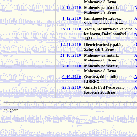
Mahenova 8, Brno
2. 12. 2010
Mahenův památník,
A
Mahenova 8, Brno
1. 12. 2010
Knihkupectví Librex,
A
Starobrněnská 6, Brno
F
25. 11. 2010
Vsetín, Masarykova veřejná
K
knihovna, Dolní náměstí
p
1356
12. 11. 2010
Dietrichsteinský palác,
O
Zelný trh 8, Brno
21. 10. 2010
Mahenův památník,
A
Mahenova 8, Brno
N
7. 10. 2010
Mahenův památník,
A
Mahenova 8, Brno
6. 10. 2010
Ostrava, dům knihy
A
LIBREX
F
29. 9. 2010
Galerie Pod Petrovem,
A
Kopečná 20, Brno
F
© Agadir