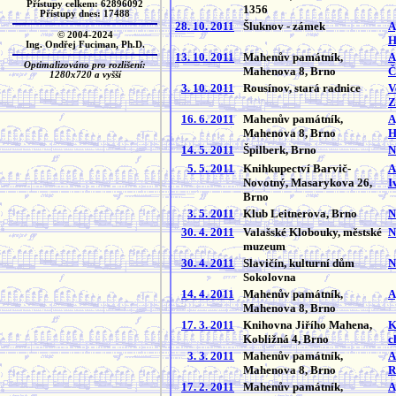
Přístupy celkem: 62896092
1356
Přístupy dnes: 17488
28. 10. 2011
Šluknov - zámek
A
© 2004-2024
H
Ing. Ondřej Fuciman, Ph.D.
13. 10. 2011
Mahenův památník,
A
Optimalizováno pro rozlišení:
Mahenova 8, Brno
Č
1280x720 a vyšší
3. 10. 2011
Rousínov, stará radnice
V
Z
16. 6. 2011
Mahenův památník,
A
Mahenova 8, Brno
H
14. 5. 2011
Špilberk, Brno
N
5. 5. 2011
Knihkupectví Barvič-
A
Novotný, Masarykova 26,
I
Brno
3. 5. 2011
Klub Leitnerova, Brno
N
30. 4. 2011
Valašské Klobouky, městské
N
muzeum
30. 4. 2011
Slavičín, kulturní dům
N
Sokolovna
14. 4. 2011
Mahenův památník,
A
Mahenova 8, Brno
17. 3. 2011
Knihovna Jiřího Mahena,
K
Kobližná 4, Brno
c
3. 3. 2011
Mahenův památník,
A
Mahenova 8, Brno
R
17. 2. 2011
Mahenův památník,
A