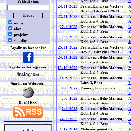
Kobližná 4, Brno
S
Vyhledávání:
24. 11. 2023
Praha, Knihovna Václava
A
Havla, Ostrovní 129/13
A
23. 11. 2023
Knihovna Jiřího Mahena,
A
Kobližná 4, Brno
A
osoby
27. 4. 2023
Knihovna Jiřího Mahena,
A
akce
Kobližná 4, Brno
B
projekty
9. 3. 2023
Knihovna Jiřího Mahena,
A
skladby
Kobližná 4, Brno
J
25. 11. 2022
Praha, Knihovna Václava
A
Agadir na facebooku:
Havla, Ostrovní 129/13
H
24. 11. 2022
Knihovna Jiřího Mahena,
A
Kobližná 4, Brno
H
Agadir na Instagramu:
13. 10. 2022
Knihovna Jiřího Mahena,
M
Kobližná 4, Brno
16. 6. 2022
Knihovna Jiřího Mahena,
A
Lány 3, Brno
P
Agadir na Wikipedii:
8. 6. 2022
Pomezí, Kounicova 7
A
P
2. 6. 2022
Knihovna Jiřího Mahena,
A
Kanál RSS:
Kobližná 4, Brno
P
7. 4. 2022
Knihovna Jiřího Mahena,
A
Kobližná 4, Brno
M
24. 2. 2022
Knihovna Jiřího Mahena,
A
Kobližná 4, Brno
R
4. 12. 2014
Mahenův památník,
A