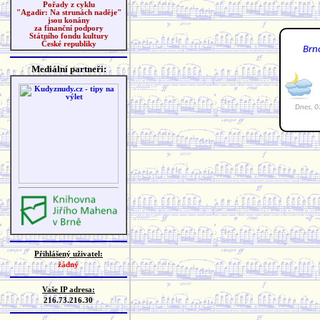
Pořady z cyklu
"Agadir: Na strunách naděje"
jsou konány
za finanční podpory
Státního fondu kultury
České republiky
Mediální partneři:
Přihlášený uživatel:
žádný
Vaše IP adresa:
216.73.216.30