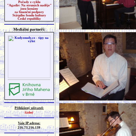
Pořady z cyklu
"Agadir: Na strunách naděje"
jsou konány
za finanční podpory
Státního fondu kultury
České republiky
Mediální partneři:
Přihlášený uživatel:
žádný
Vaše IP adresa:
216.73.216.139