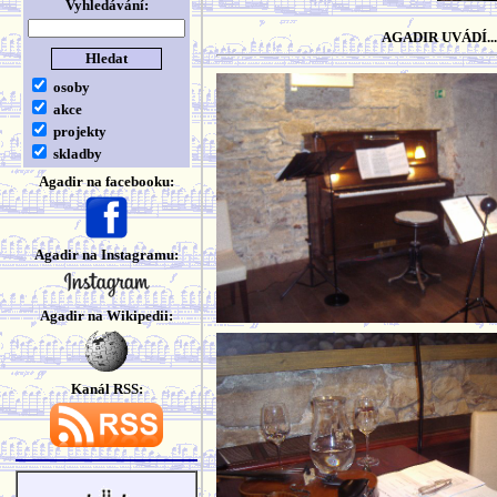
Vyhledávání:
AGADIR UVÁDÍ.
osoby
akce
projekty
skladby
Agadir na facebooku:
Agadir na Instagramu:
Agadir na Wikipedii:
Kanál RSS: