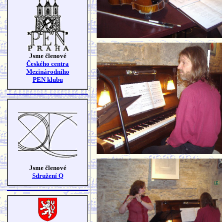
Jsme členové
Českého centra
Mezinárodního
PEN klubu
Jsme členové
Sdružení Q