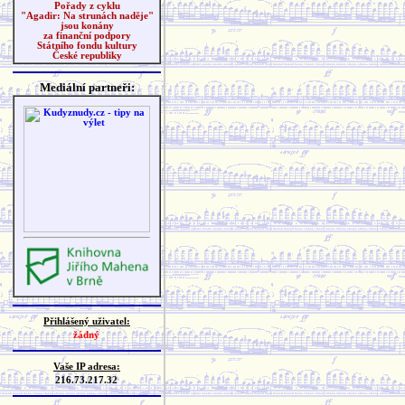
Pořady z cyklu
"Agadir: Na strunách naděje"
jsou konány
za finanční podpory
Státního fondu kultury
České republiky
Mediální partneři:
Přihlášený uživatel:
žádný
Vaše IP adresa:
216.73.217.32