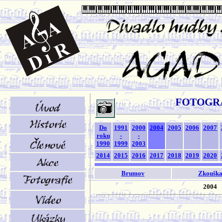
FOTOGR
Do
1991
2000
2004
2005
2006
2007
roku
-
-
1990
1999
2003
2014
2015
2016
2017
2018
2019
2020
Brumov
Zkoušk
2004