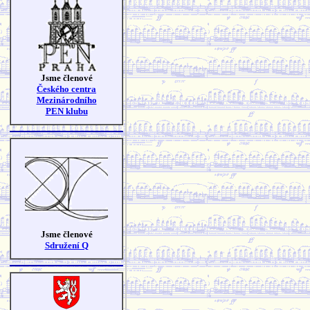
Jsme členové
Českého centra
Mezinárodního
PEN klubu
Jsme členové
Sdružení Q