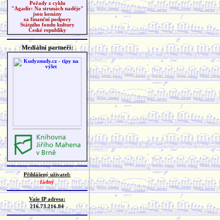
Pořady z cyklu
"Agadir: Na strunách naděje"
jsou konány
za finanční podpory
Státního fondu kultury
České republiky
Mediální partneři:
Přihlášený uživatel:
žádný
Vaše IP adresa:
216.73.216.84