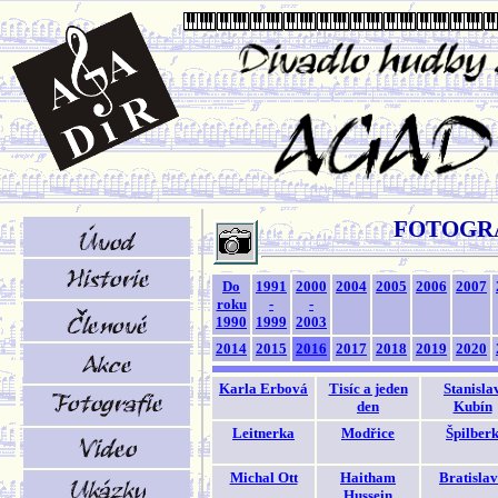
FOTOGR
Do
1991
2000
2004
2005
2006
2007
roku
-
-
1990
1999
2003
2014
2015
2016
2017
2018
2019
2020
Karla Erbová
Tisíc a jeden
Stanisla
den
Kubín
Leitnerka
Modřice
Špilber
Michal Ott
Haitham
Bratisla
Hussein