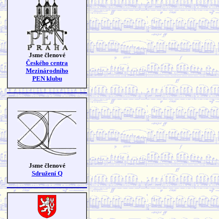
Jsme členové
Českého centra
Mezinárodního
PEN klubu
Jsme členové
Sdružení Q