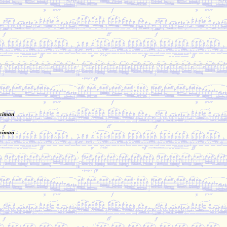
uciman
uciman