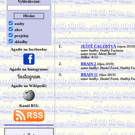
Vyhledávání:
osoby
akce
projekty
skladby
1.
JEŠTĚ ČAS ZBÝVÁ
(srpen 2019)
Agadir na facebooku:
autor hudby: Ondřej Fuciman
autor textu: Adam Borzič
Délka: 4:52
2.
BRAIN 2
(říjen 2019)
autor hudby: Daniel Forró, Ondřej F
Agadir na Instagramu:
3.
BRAIN 11
(říjen 2019)
autor hudby: Daniel Forró, Ondřej F
Agadir na Wikipedii:
Kanál RSS: