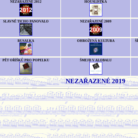
NEZAŘAZENÉ 2012
HOUSLISTKA
SLAVNÉ TICHO PANOVALO
NEZAŘAZENÉ 2009
RUSALKA
OHROŽENÁ KULTURA
Š
PĚT OŘÍŠKŮ PRO POPELKU
ŠMEJD V ALOBALU
NEZAŘAZENÉ 2019