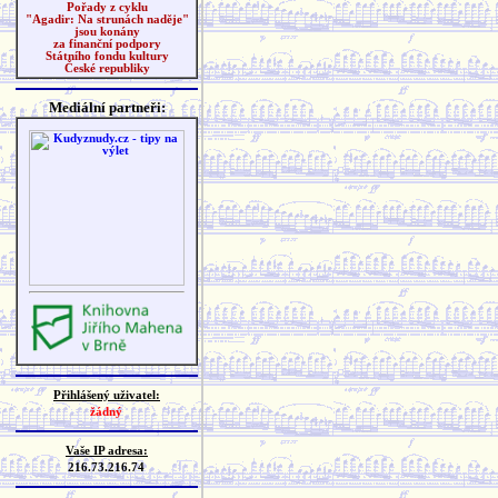
Pořady z cyklu
"Agadir: Na strunách naděje"
jsou konány
za finanční podpory
Státního fondu kultury
České republiky
Mediální partneři:
Přihlášený uživatel:
žádný
Vaše IP adresa:
216.73.216.74