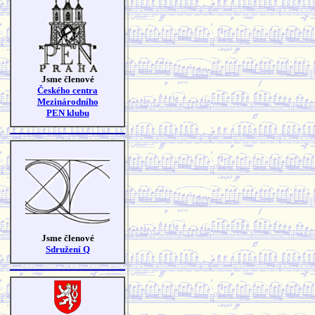
Jsme členové
Českého centra
Mezinárodního
PEN klubu
Jsme členové
Sdružení Q