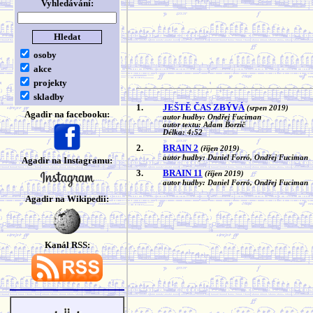
Vyhledávání:
osoby
akce
projekty
skladby
1.
JEŠTĚ ČAS ZBÝVÁ
(srpen 2019)
Agadir na facebooku:
autor hudby: Ondřej Fuciman
autor textu: Adam Borzič
Délka: 4:52
2.
BRAIN 2
(říjen 2019)
autor hudby: Daniel Forró, Ondřej Fuciman
Agadir na Instagramu:
3.
BRAIN 11
(říjen 2019)
autor hudby: Daniel Forró, Ondřej Fuciman
Agadir na Wikipedii:
Kanál RSS: