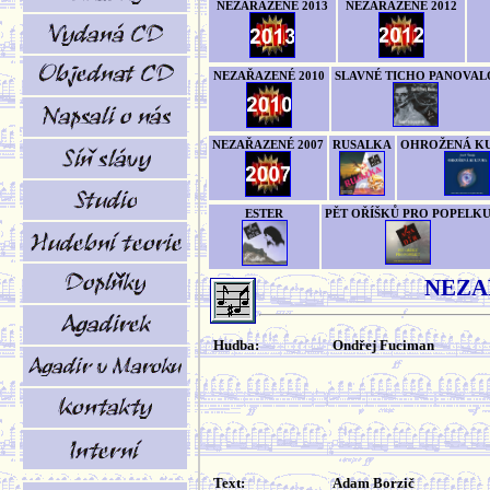
NEZAŘAZENÉ 2013
NEZAŘAZENÉ 2012
NEZAŘAZENÉ 2010
SLAVNÉ TICHO PANOVAL
NEZAŘAZENÉ 2007
RUSALKA
OHROŽENÁ K
ESTER
PĚT OŘÍŠKŮ PRO POPELK
NEZA
Hudba:
Ondřej Fuciman
Text:
Adam Borzič