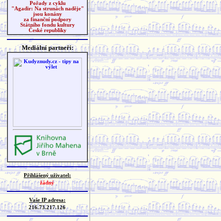
Pořady z cyklu
"Agadir: Na strunách naděje"
jsou konány
za finanční podpory
Státního fondu kultury
České republiky
Mediální partneři:
Přihlášený uživatel:
žádný
Vaše IP adresa:
216.73.217.126