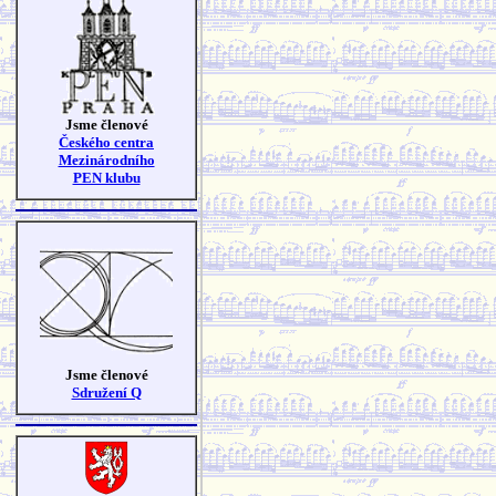
Jsme členové
Českého centra
Mezinárodního
PEN klubu
Jsme členové
Sdružení Q