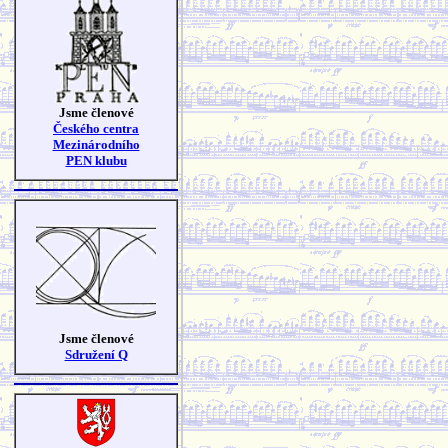
Jsme členové
Českého centra
Mezinárodního
PEN klubu
Jsme členové
Sdružení Q