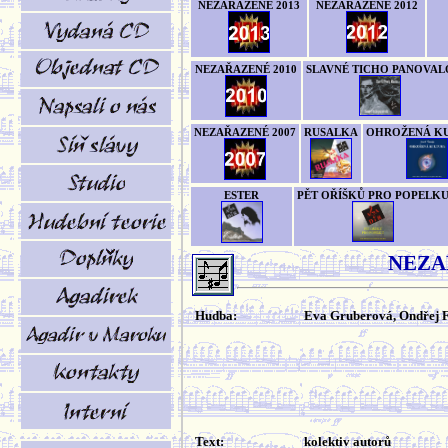
NEZAŘAZENÉ 2013
NEZAŘAZENÉ 2012
NEZAŘAZENÉ 2010
SLAVNÉ TICHO PANOVAL
NEZAŘAZENÉ 2007
RUSALKA
OHROŽENÁ K
ESTER
PĚT OŘÍŠKŮ PRO POPELK
NEZA
Hudba:
Eva Gruberová, Ondřej 
Text:
kolektiv autorů