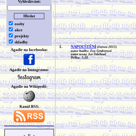
Vyhledávání:
osoby
akce
projekty
skladby
1.
NAPOUŠTĚNÍ
(červen 2015)
Agadir na facebooku:
autor hudby: Eva Gruberová
autor textu: Ivo Odehnal
Délka: 3:20
Agadir na Instagramu:
Agadir na Wikipedii:
Kanál RSS: