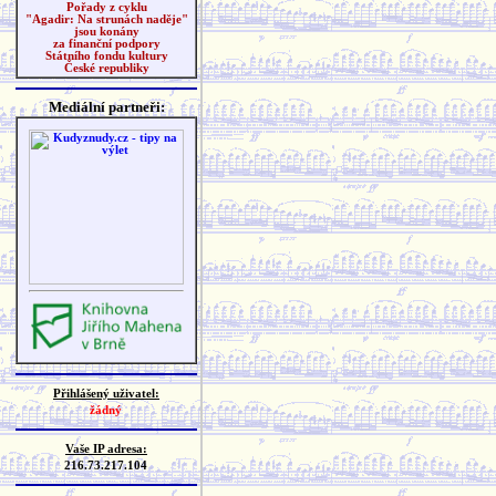
Pořady z cyklu
"Agadir: Na strunách naděje"
jsou konány
za finanční podpory
Státního fondu kultury
České republiky
Mediální partneři:
Přihlášený uživatel:
žádný
Vaše IP adresa:
216.73.217.104