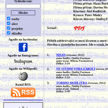
Vyhledávání:
Flétna příčná: Hana Buc
Flétna příčná: Darina H
Klarinet: Aleš Kudláček
Kytara: Peter Múdry
osoby
Klavír, klávesy: Ondřej 
akce
Scénář:
projekty
skladby
Agadir na facebooku:
Příběh odehrávající se mezi životem a smrtí
člověka a siamského kocoura. Jde o vztah, kt
1.
NISAN
Agadir na Instagramu:
(červenec 2012)
autor hudby: Ondřej Fuciman
autor textu: Milena Fucimanová
Délka: 1:54
Agadir na Wikipedii:
2.
VE STUDNI VODA ZABOLÍ
(červen 20
autor hudby: Ondřej Fuciman
autor textu: Milena Fucimanová
Délka: 2:32
3.
TOBIHO MODLITBA
(červenec 2012)
Kanál RSS:
autor hudby: Ondřej Fuciman
autor textu: Talmud
Délka: 3:40