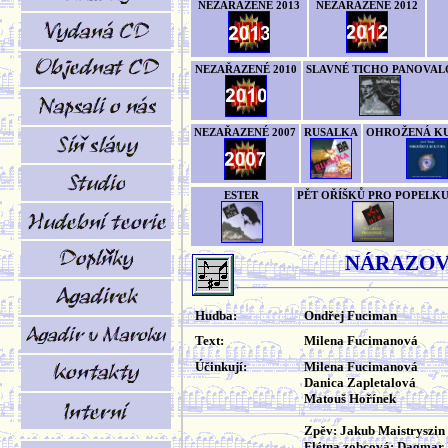
NEZAŘAZENÉ 2013
NEZAŘAZENÉ 2012
NEZAŘAZENÉ 2010
SLAVNÉ TICHO PANOVAL
NEZAŘAZENÉ 2007
RUSALKA
OHROŽENÁ K
ESTER
PĚT OŘÍŠKŮ PRO POPELK
NÁRAZOV
Hudba:
Ondřej Fuciman
Text:
Milena Fucimanová
Účinkují:
Milena Fucimanová
Danica Zapletalová
Matouš Hořínek
Zpěv: Jakub Maistryszin
Flétna zobcová: Dagmar