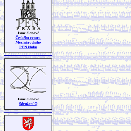
Jsme členové
Českého centra
Mezinárodního
PEN klubu
Jsme členové
Sdružení Q