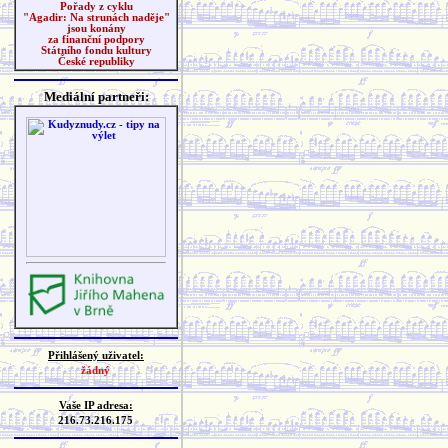
Pořady z cyklu
"Agadir: Na strunách naděje"
jsou konány
za finanční podpory
Státního fondu kultury
České republiky
Mediální partneři:
Přihlášený uživatel:
žádný
Vaše IP adresa:
216.73.216.175