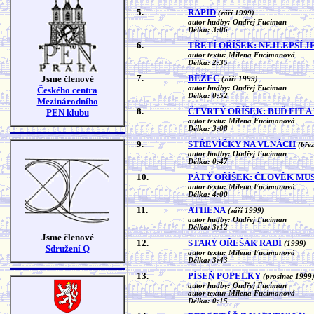
5.
RAPID
(září 1999)
autor hudby: Ondřej Fuciman
Délka: 3:06
6.
TŘETÍ OŘÍŠEK: NEJLEPŠÍ 
autor textu: Milena Fucimanová
Délka: 2:35
7.
BĚŽEC
Jsme členové
(září 1999)
autor hudby: Ondřej Fuciman
Českého centra
Délka: 0:52
Mezinárodního
8.
ČTVRTÝ OŘÍŠEK: BUĎ FIT A
PEN klubu
autor textu: Milena Fucimanová
Délka: 3:08
9.
STŘEVÍČKY NA VLNÁCH
(bře
autor hudby: Ondřej Fuciman
Délka: 0:47
10.
PÁTÝ OŘÍŠEK: ČLOVĚK MUS
autor textu: Milena Fucimanová
Délka: 4:00
11.
ATHENA
(září 1999)
autor hudby: Ondřej Fuciman
Délka: 3:12
Jsme členové
12.
STARÝ OŘEŠÁK RADÍ
(1999)
Sdružení Q
autor textu: Milena Fucimanová
Délka: 3:43
13.
PÍSEŇ POPELKY
(prosinec 1999
autor hudby: Ondřej Fuciman
autor textu: Milena Fucimanová
Délka: 0:15