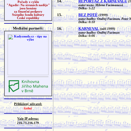
14.
REPORTÁŽ Z KARNEVALU
(
Pořady z cyklu
autor textu: Milena Fucimanová
"Agadir: Na strunách naděje"
Délka: 5:22
jsou konány
za finanční podpory
15.
BEZ POTÉ
Státního fondu kultury
(1999)
České republiky
autor hudby: Ondřej Fuciman, Peter 
Délka: 0:10
Mediální partneři:
16.
KARNEVAL
(září 1999)
autor hudby: Ondřej Fuciman
Délka: 0:06
Přihlášený uživatel:
žádný
Vaše IP adresa:
216.73.216.179