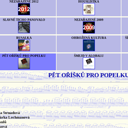
NEZAŘAZENÉ 2012
HOUSLISTKA
SLAVNÉ TICHO PANOVALO
NEZAŘAZENÉ 2009
RUSALKA
OHROŽENÁ KULTURA
Š
PĚT OŘÍŠKŮ PRO POPELKU
ŠMEJD V ALOBALU
PĚT OŘÍŠKŮ PRO POPELK
va Strnadová
Šárka Lochmanová
kulů
íková