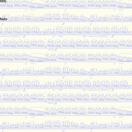
1999)
Múdry