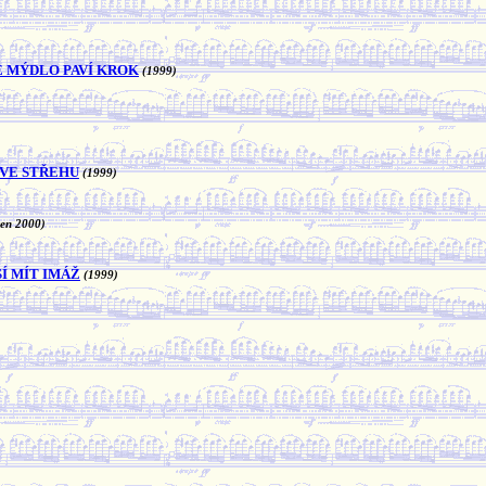
JE MÝDLO PAVÍ KROK
(1999)
 VE STŘEHU
(1999)
zen 2000)
Í MÍT IMÁŽ
(1999)
)