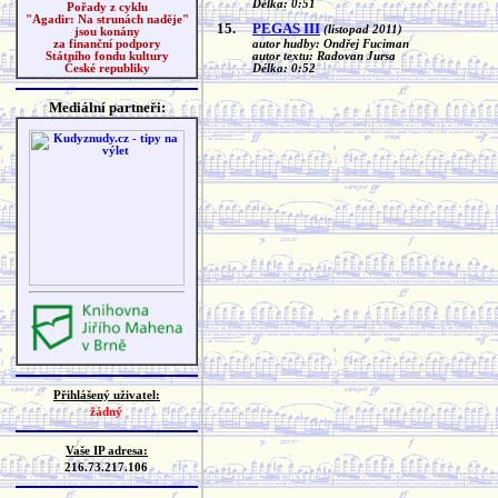
Délka: 0:51
Pořady z cyklu
"Agadir: Na strunách naděje"
15.
PEGAS III
(listopad 2011)
jsou konány
autor hudby: Ondřej Fuciman
za finanční podpory
autor textu: Radovan Jursa
Státního fondu kultury
Délka: 0:52
České republiky
Mediální partneři:
Přihlášený uživatel:
žádný
Vaše IP adresa:
216.73.217.106