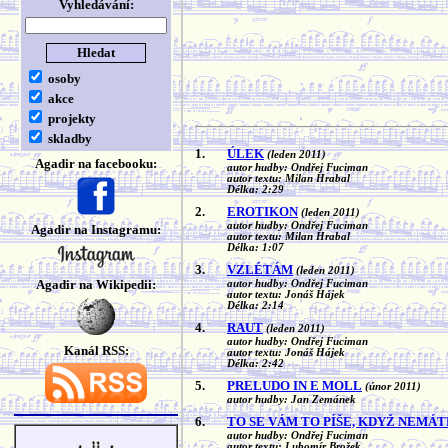
Vyhledávání:
osoby
akce
projekty
skladby
1.
ÚLEK
(leden 2011)
Agadir na facebooku:
autor hudby: Ondřej Fuciman
autor textu: Milan Hrabal
Délka: 2:29
2.
EROTIKON
(leden 2011)
autor hudby: Ondřej Fuciman
Agadir na Instagramu:
autor textu: Milan Hrabal
Délka: 1:07
3.
VZLÉTÁM
(leden 2011)
Agadir na Wikipedii:
autor hudby: Ondřej Fuciman
autor textu: Jonáš Hájek
Délka: 2:14
4.
RAUT
(leden 2011)
autor hudby: Ondřej Fuciman
Kanál RSS:
autor textu: Jonáš Hájek
Délka: 2:42
5.
PRELUDO IN E MOLL
(únor 2011)
autor hudby: Jan Zemánek
6.
TO SE VÁM TO PÍŠE, KDYŽ NEMÁ
autor hudby: Ondřej Fuciman
autor textu: Lubomír Brožek