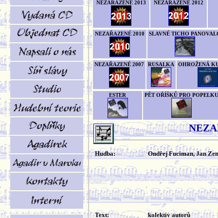
NEZAŘAZENÉ 2013
NEZAŘAZENÉ 2012
NEZAŘAZENÉ 2010
SLAVNÉ TICHO PANOVAL
NEZAŘAZENÉ 2007
RUSALKA
OHROŽENÁ K
ESTER
PĚT OŘÍŠKŮ PRO POPELK
NEZA
Hudba:
Ondřej Fuciman, Jan Ze
Text:
kolektiv autorů