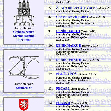
Délka: 3:09
7.
ZLATÁ BRÁNA OTEVŘENÁ
(duben 20
autor hudby: Ondřej Fuciman
8.
ČAS NEBÝVALE JINÝ
(duben 2011)
autor hudby: Ondřej Fuciman
autor textu: Milena Fucimanová
Délka: 7:46
Jsme členové
9.
DENÍK HAIKU I
Českého centra
(červen 2011)
autor hudby: Ondřej Fuciman
Mezinárodního
autor textu: Miloň Čepelka
PEN klubu
Délka: 1:06
10.
DENÍK HAIKU II
(červen 2011)
autor hudby: Ondřej Fuciman
autor textu: Miloň Čepelka
Délka: 2:33
11.
DENÍK HAIKU III
(červen 2011)
autor hudby: Ondřej Fuciman
autor textu: Miloň Čepelka
Délka: 1:55
12.
PÍSEŇ O RŮŽI
(listopad 2011)
autor hudby: Ondřej Fuciman
autor textu: Jana Štroblová
Délka: 2:38
Jsme členové
Sdružení Q
13.
PEGAS I.
(listopad 2011)
autor hudby: Ondřej Fuciman
autor textu: Radovan Jursa
Délka: 0:51
14.
PEGAS II
(listopad 2011)
autor hudby: Ondřej Fuciman
autor textu: Radovan Jursa