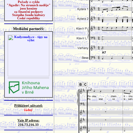
Pořady z cyklu
"Agadir: Na strunách naděje"
jsou konány
za finanční podpory
Státního fondu kultury
České republiky
Mediální partneři:
Přihlášený uživatel:
žádný
Vaše IP adresa:
216.73.216.33