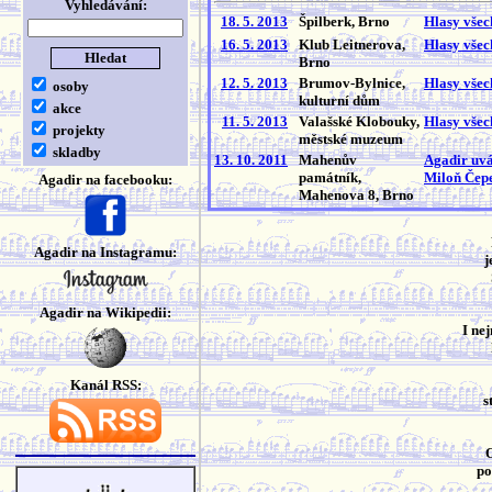
Vyhledávání:
18. 5. 2013
Špilberk, Brno
Hlasy všec
16. 5. 2013
Klub Leitnerova,
Hlasy všec
Brno
12. 5. 2013
Brumov-Bylnice,
Hlasy všec
osoby
kulturní dům
akce
11. 5. 2013
Valašské Klobouky,
Hlasy všec
projekty
městské muzeum
skladby
13. 10. 2011
Mahenův
Agadir uvád
památník,
Miloň Čep
Agadir na facebooku:
Mahenova 8, Brno
Agadir na Instagramu:
j
Agadir na Wikipedii:
I ne
Kanál RSS:
s
O
po