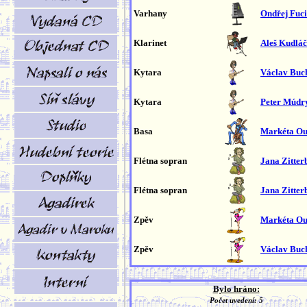
Varhany
Ondřej Fuc
Klarinet
Aleš Kudlá
Kytara
Václav Buc
Kytara
Peter Múdr
Basa
Markéta O
Flétna sopran
Jana Zitter
Flétna sopran
Jana Zitter
Zpěv
Markéta O
Zpěv
Václav Buc
Bylo hráno:
Počet uvedení: 5