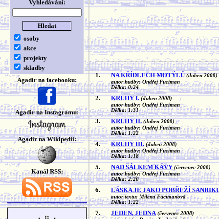
Vyhledávání:
osoby
akce
projekty
skladby
1.
NA KŘÍDLECH MOTÝLŮ
(duben 2008)
Agadir na facebooku:
autor hudby: Ondřej Fuciman
Délka: 0:24
2.
KRUHY I.
(duben 2008)
autor hudby: Ondřej Fuciman
Délka: 1:31
Agadir na Instagramu:
3.
KRUHY II.
(duben 2008)
autor hudby: Ondřej Fuciman
Délka: 1:22
Agadir na Wikipedii:
4.
KRUHY III.
(duben 2008)
autor hudby: Ondřej Fuciman
Délka: 1:18
5.
NAD ŠÁLKEM KÁVY
(červenec 2008)
Kanál RSS:
autor hudby: Ondřej Fuciman
Délka: 2:20
6.
LÁSKA JE JAKO POBŘEŽÍ SANRIK
autor textu: Milena Fucimanová
Délka: 1:22
7.
JEDEN, JEDNA
(červenec 2008)