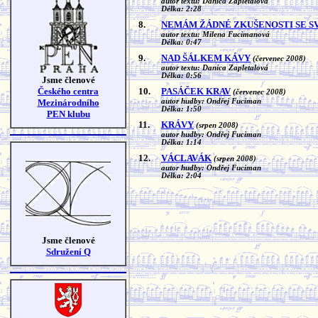
autor textu: Danica Zapletalová
Délka: 2:28
8.
NEMÁM ŽÁDNÉ ZKUŠENOSTI SE S
autor textu: Milena Fucimanová
Délka: 0:47
9.
NAD ŠÁLKEM KÁVY
(červenec 2008)
autor textu: Danica Zapletalová
Délka: 0:56
Jsme členové
Českého centra
10.
PASÁČEK KRAV
(červenec 2008)
Mezinárodního
autor hudby: Ondřej Fuciman
Délka: 1:50
PEN klubu
11.
KRÁVY
(srpen 2008)
autor hudby: Ondřej Fuciman
Délka: 1:14
12.
VÁCLAVÁK
(srpen 2008)
autor hudby: Ondřej Fuciman
Délka: 2:04
Jsme členové
Sdružení Q