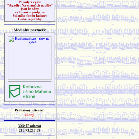
Pořady z cyklu
"Agadir: Na strunách naděje"
jsou konány
za finanční podpory
Státního fondu kultury
České republiky
Mediální partneři:
Přihlášený uživatel:
žádný
Vaše IP adresa:
216.73.217.89