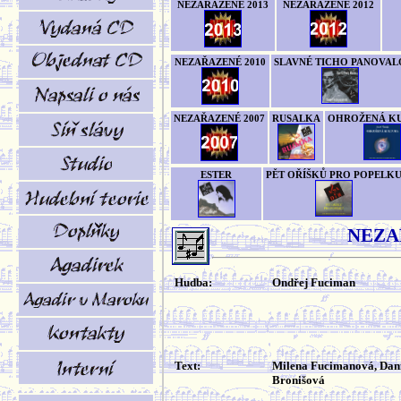
NEZAŘAZENÉ 2013
NEZAŘAZENÉ 2012
NEZAŘAZENÉ 2010
SLAVNÉ TICHO PANOVAL
NEZAŘAZENÉ 2007
RUSALKA
OHROŽENÁ K
ESTER
PĚT OŘÍŠKŮ PRO POPELK
NEZA
Hudba:
Ondřej Fuciman
Text:
Milena Fucimanová, Dan
Bronišová