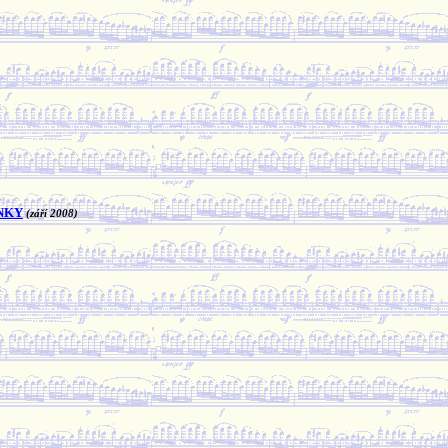
)
ÁNKY
(září 2008)