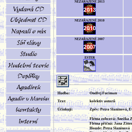
NEZAŘAZENÉ 2013
NEZAŘAZENÉ 2010
NEZAŘAZENÉ 2007
ESTER
Hudba:
Ondřej Fuciman
Text:
kolektiv autorů
Účinkují:
Zpěv: Petra Slaninová, 
Flétna zobcová: Anežka
Flétna příčná: Jana Zitt
Housle: Petra Slaninová