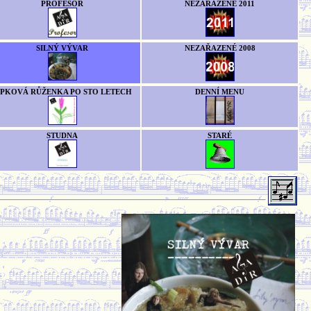
PROFESOR
NEZAŘAZENÉ 2011
SILNÝ VÝVAR
NEZAŘAZENÉ 2008
ÍPKOVÁ RŮŽENKA PO STO LETECH
DENNÍ MENU
STUDNA
STARÉ