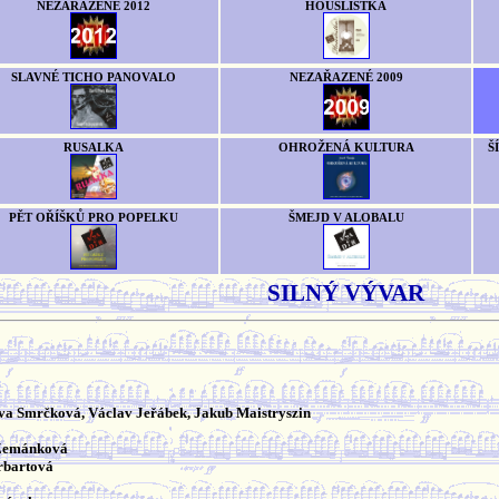
NEZAŘAZENÉ 2012
HOUSLISTKA
SLAVNÉ TICHO PANOVALO
NEZAŘAZENÉ 2009
RUSALKA
OHROŽENÁ KULTURA
Š
PĚT OŘÍŠKŮ PRO POPELKU
ŠMEJD V ALOBALU
SILNÝ VÝVAR
Eva Smrčková, Václav Jeřábek, Jakub Maistryszin
 Zemánková
erbartová