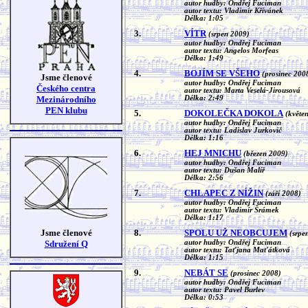
autor hudby: Ondřej Fuciman
autor textu: Vladimír Křívánek
Délka: 1:05
3.
VÍTR
(srpen 2009)
autor hudby: Ondřej Fuciman
autor textu: Angelos Morfeas
Délka: 1:49
4.
BOJÍM SE VŠEHO
(prosinec 200
Jsme členové
autor hudby: Ondřej Fuciman
Českého centra
autor textu: Marta Veselá-Jirousová
Mezinárodního
Délka: 2:49
PEN klubu
5.
DOKOLEČKA DOKOLA
(květe
autor hudby: Ondřej Fuciman
autor textu: Ladislav Jurkovič
Délka: 1:16
6.
HEJ MNICHU
(březen 2009)
autor hudby: Ondřej Fuciman
autor textu: Dušan Malíř
Délka: 2:56
7.
CHLAPEC Z NÍŽIN
(září 2008)
autor hudby: Ondřej Fuciman
autor textu: Vladimír Šrámek
Délka: 1:17
Jsme členové
8.
SPOLU UŽ NEOBCUJEM
(srpe
Sdružení Q
autor hudby: Ondřej Fuciman
autor textu: Taťjana Maťátková
Délka: 1:15
9.
NEBÁT SE
(prosinec 2008)
autor hudby: Ondřej Fuciman
autor textu: Pavel Burlev
Délka: 0:53