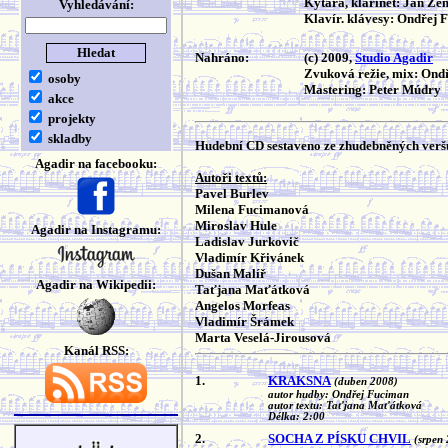
Kytara, klarinet: Jan Z
Vyhledávání:
Klavír. klávesy: Ondřej 
Nahráno:
(c) 2009,
Studio Agadir
Zvuková režie, mix: Ond
osoby
Mastering: Peter Múdry
akce
projekty
skladby
Hudební CD sestaveno ze zhudebněných veršů
Agadir na facebooku:
Autoři textů:
Pavel Burlev
Milena Fucimanová
Miroslav Hule
Agadir na Instagramu:
Ladislav Jurkovič
Vladimír Křivánek
Dušan Malíř
Agadir na Wikipedii:
Taťjana Maťátková
Angelos Morfeas
Vladimír Šrámek
Marta Veselá-Jirousová
Kanál RSS:
1.
KRAKSNA
(duben 2008)
autor hudby: Ondřej Fuciman
autor textu: Taťjana Maťátková
Délka: 2:00
2.
SOCHA Z PÍSKU CHVIL
(srpen