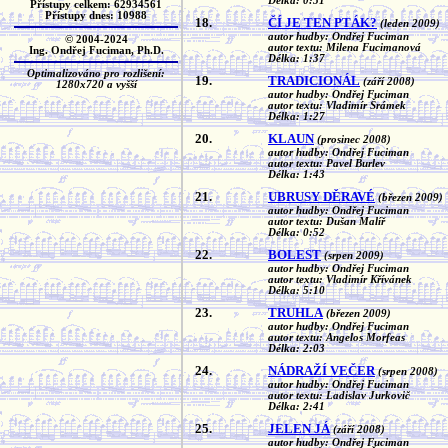
Délka: 0:51
Přístupy celkem: 62934561
Přístupy dnes: 10988
18.
ČÍ JE TEN PTÁK?
(leden 2009)
autor hudby: Ondřej Fuciman
© 2004-2024
autor textu: Milena Fucimanová
Ing. Ondřej Fuciman, Ph.D.
Délka: 1:37
Optimalizováno pro rozlišení:
19.
TRADICIONÁL
(září 2008)
1280x720 a vyšší
autor hudby: Ondřej Fuciman
autor textu: Vladimír Šrámek
Délka: 1:27
20.
KLAUN
(prosinec 2008)
autor hudby: Ondřej Fuciman
autor textu: Pavel Burlev
Délka: 1:43
21.
UBRUSY DĚRAVÉ
(březen 2009)
autor hudby: Ondřej Fuciman
autor textu: Dušan Malíř
Délka: 0:52
22.
BOLEST
(srpen 2009)
autor hudby: Ondřej Fuciman
autor textu: Vladimír Křívánek
Délka: 5:10
23.
TRUHLA
(březen 2009)
autor hudby: Ondřej Fuciman
autor textu: Angelos Morfeas
Délka: 2:03
24.
NÁDRAŽÍ VEČER
(srpen 2008)
autor hudby: Ondřej Fuciman
autor textu: Ladislav Jurkovič
Délka: 2:41
25.
JELEN JÁ
(září 2008)
autor hudby: Ondřej Fuciman