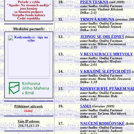
10.
PÍSEŇ TESKNÁ
Pořady z cyklu
(září 2009)
"Agadir: Na strunách naděje"
autor hudby: Ondřej Fuciman
jsou konány
autor textu: Vladimír Křívánek
za finanční podpory
Délka: 2:11
Státního fondu kultury
České republiky
11.
TRNOVÁ KORUNA
(prosinec 20
autor hudby: Ondřej Fuciman
autor textu: Vladimír Šrámek
Mediální partneři:
Délka: 0:42
12.
JEDNOU SE OHLÉDNEŠ
(březe
autor hudby: Ondřej Fuciman
autor textu: Milena Fucimanová
Délka: 2:35
13.
V RESTAURACI U MRTVOLY
autor hudby: Ondřej Fuciman
autor textu: Angelos Morfeas
Délka: 2:01
14.
V KRAJINĚ SLEPÝCH DĚTÍ
(
autor hudby: Ondřej Fuciman
autor textu: Marta Veselá-Jirousová
Délka: 1:18
15.
KDYBYCH BYL PTÁKEM NA
autor hudby: Ondřej Fuciman
autor textu: Miroslav Hule
Délka: 0:57
16.
SAMA
Přihlášený uživatel:
(červenec 2009)
autor hudby: Ondřej Fuciman
žádný
autor textu: Taťjana Maťátková
Délka: 1:46
Vaše IP adresa:
17.
NAUČENÍ RODIČOVSKÉ
(květ
216.73.217.13
autor hudby: Ondřej Fuciman
autor textu: Ladislav Jurkovič