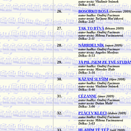
autor textu: Vladimír Šrámek
Délka: 0:46
26.
BOSORKO BOSÁ
(červenec 2009
autor hudby: Ondřej Fuciman
autor textu: Taťjana Maťátková
Délka: 2:07
27.
TAK TO BÝVÁ
(březen 2009)
autor hudby: Ondřej Fuciman
autor textu: Milena Fucimanová
Délka: 2:11
28.
NÁHRDELNÍK
(srpen 2009)
autor hudby: Ondřej Fuciman
autor textu: Angelos Morfeas
Délka: 0:53
29.
JÁ PIL JSEM ZE TVÉ STUD
autor hudby: Ondřej Fuciman
autor textu: Miroslav Hule
Délka: 1:16
30.
KÁZÁNÍ SLYŠÍM
(říjen 2008)
autor hudby: Ondřej Fuciman
autor textu: Vladimír Šrámek
Délka: 0:46
31.
CÉZANNE
(únor 2009)
autor hudby: Ondřej Fuciman
autor textu: Dušan Malíř
Délka: 3:06
32.
PTÁCI V KLECI
(duben 2009)
autor hudby: Ondřej Fuciman
autor textu: Milena Fucimanová
Délka: 5:03
33.
HLADÍM TĚ TÉŽ
(září 2008)