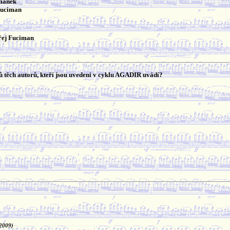
emánek
Fuciman
řej Fuciman
 těch autorů, kteří jsou uvedeni v cyklu AGADIR uvádí?
 2009)