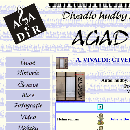
A. VIVALDI: ČTV
Autor hudby: 
Pr
V
Flétna sopran
Johana Doč