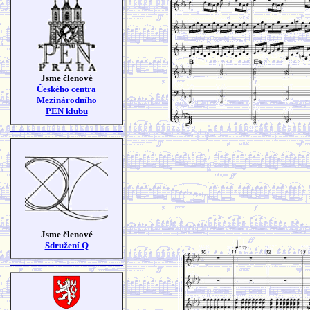
Jsme členové
Českého centra
Mezinárodního
PEN klubu
Jsme členové
Sdružení Q