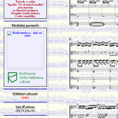
Pořady z cyklu
"Agadir: Na strunách naděje"
jsou konány
za finanční podpory
Státního fondu kultury
České republiky
Mediální partneři:
Přihlášený uživatel:
žádný
Vaše IP adresa:
216.73.216.215