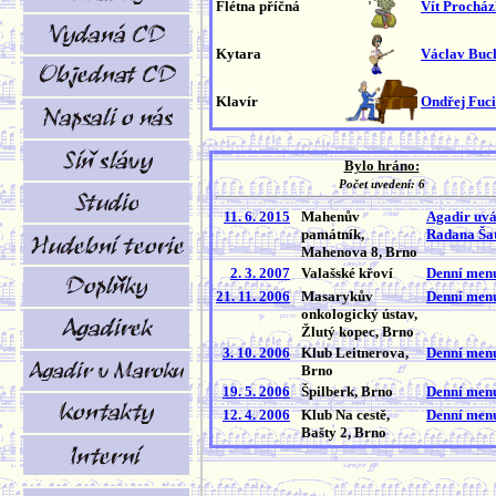
Flétna příčná
Vít Prochá
Kytara
Václav Buc
Klavír
Ondřej Fuc
Bylo hráno:
Počet uvedení: 6
11. 6. 2015
Mahenův
Agadir uvád
památník,
Radana Ša
Mahenova 8, Brno
2. 3. 2007
Valašské křoví
Denní men
21. 11. 2006
Masarykův
Denní men
onkologický ústav,
Žlutý kopec, Brno
3. 10. 2006
Klub Leitnerova,
Denní men
Brno
19. 5. 2006
Špilberk, Brno
Denní men
12. 4. 2006
Klub Na cestě,
Denní men
Bašty 2, Brno