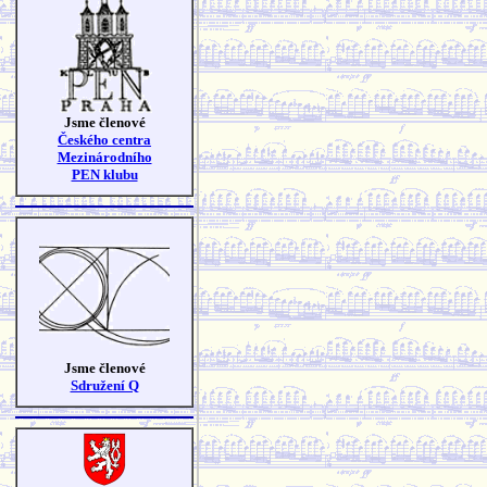
Jsme členové
Českého centra
Mezinárodního
PEN klubu
Jsme členové
Sdružení Q