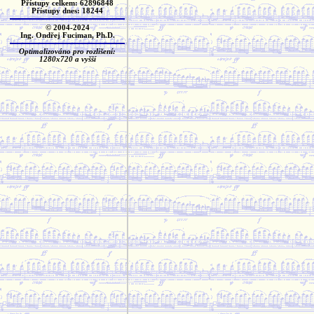
Přístupy celkem: 62896848
Přístupy dnes: 18244
© 2004-2024
Ing. Ondřej Fuciman, Ph.D.
Optimalizováno pro rozlišení:
1280x720 a vyšší