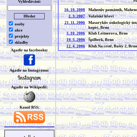
Vyhledávání:
Po
16. 10. 2008
Mahenův památník, Maheno
2. 3. 2007
Valašské křoví
21. 11. 2006
Masarykův onkologický ústa
osoby
kopec, Brno
akce
3. 10. 2006
Klub Leitnerova, Brno
projekty
19. 5. 2006
Špilberk, Brno
skladby
12. 4. 2006
Klub Na cestě, Bašty 2, Brn
Agadir na facebooku:
Agadir na Instagramu:
Agadir na Wikipedii:
Kanál RSS: