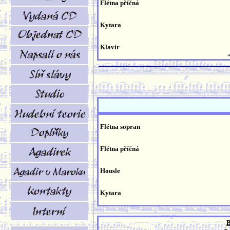
Flétna příčná
Kytara
Klavír
Flétna sopran
Flétna příčná
Housle
Kytara
B