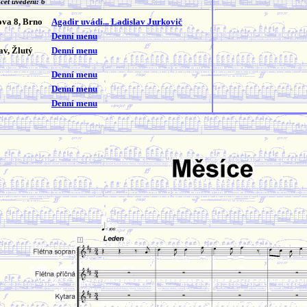
čet uvedení: 6
va 8, Brno
Agadir uvádí... Ladislav Jurkovič
Denní menu
v, Žlutý
Denní menu
Denní menu
Denní menu
o
Denní menu