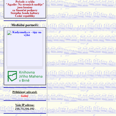
Pořady z cyklu
"Agadir: Na strunách naděje"
jsou konány
za finanční podpory
Státního fondu kultury
České republiky
Mediální partneři:
Přihlášený uživatel:
žádný
Vaše IP adresa:
216.73.216.192