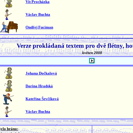
Vít Procházka
Václav Buchta
Ondřej Fuciman
Verze prokládaná textem pro dvě flétny, ho
květen 2008
Johana Dočkalová
Darina Hradská
Kateřina Ševčíková
Václav Buchta
ylo hráno: