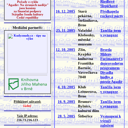
Riedlové
Pořady z cyklu
"Agadir: Na strunách naděje"
Slepičkové
jsou konány
16. 12. 2005
Stará
Předkapela
za finanční podpory
Státního fondu kultury
pekárna,
rockové párty
České republiky
Štefánikova,
Brno
Mediální partneři:
25. 11. 2005
Valašské
Tančila jsem
Klobouky,
v synagoze
městské
muzeum
12. 10. 2005
Zlín,
Beseda
Krajská
Mileny
knihovna
Fucimanové s
Františka
doprovodným
Bartoše,
programem
Vavrečkova
Divadla
7040
hudby a
poezie Agadir
4. 10. 2005
Klub
Tančila jsem
Leitnerova,
v synagoze
Brno
16. 9. 2005
Brumov-
Tančila jsem
Přihlášený uživatel:
Bylnice,
v synagoze
žádný
kulturní dům
28. 5. 2005
Šitbořice
Vystoupení k
Vaše IP adresa:
216.73.216.123
výročí
založení