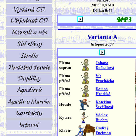
Velikost
MP3: 0,8 MB
Délka: 0:47
Varianta A
listopad 2007
Flétna
Johana
sopran
Dočkalová
Flétna
Vít
příčná
Procházka
Flétna
Darina
příčná
Hradská
Kateřina
Housle
Ševčíková
Václav
Kytara
Buchta
Ondřej
Klavír
Fuciman