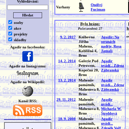
Vyhledávání:
Ondřej
Varhany
Fuciman
osoby
Bylo hráno:
akce
h
Počet uvedení: 27
projekty
9. 2. 2017
Knihovna
Agadir: Na
u
skladby
Jiřího
strunách
Mahena,
naděje, Rosa
Agadir na facebooku:
Kobližná 4,
Jamali
Brno
14. 2. 2014
Galerie Pod
Agadir
Petrovem,
uvádí... Zdena
Agadir na Instagramu:
Kopečná 20,
Zábranská
Brno
13. 2. 2014
Mahenův
Agadir
Agadir na Wikipedii:
památník,
uvádí... Zdena
Mahenova 8,
Zábranská
Brno
29. 11. 2012
Mahenův
Agadir
Kanál RSS:
památník,
uvádí...
Mahenova 8,
Michaela W.
Brno
Štroblová
18. 9. 2008
Mahenův
Agadir
památník,
uvádí...
Mahenova 8,
Zdeněk Volf