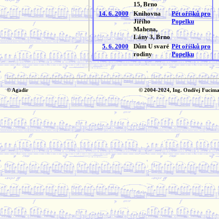
15, Brno
14. 6. 2000
Knihovna
Pět oříšků pro
Jiřího
Popelku
Mahena,
Lány 3, Brno
5. 6. 2000
Dům U svaré
Pět oříšků pro
rodiny
Popelku
© Agadir
© 2004-2024, Ing. Ondřej Fucima