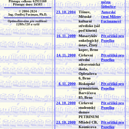
Přístupy celkem: 62915560
města
Přístupy dnes: 16503
Šitbořice
© 2004-2024
23. 10. 2004
Tišnov,
Autorské
Ing. Ondřej Fuciman, Ph.D.
Městské
čtení Mileny
kulturní
Fucimanové
Optimalizováno pro rozlišení:
1280x720 a vyšší
středisko (sál
pod kinem)
16. 11. 2000
Masarykův
Pět oříšků pro
onkologický
Popelku
ústav, Žlutý
kopec, Brno
14. 11. 2000
Církevní
Pět oříšků pro
střední
Popelku
zdravotnická
škola,
Opletalova
6, Brno
4. 11. 2000
Biskupské
Pět oříšků pro
gymnázium,
Popelku
Barvičova
85, Brno
24. 10. 2000
Církevní
Pět oříšků pro
studentský
Popelku
domov
PETRINUM
23. 10. 2000
Mládež CB,
Pět oříšků pro
Kounicova
Popelku