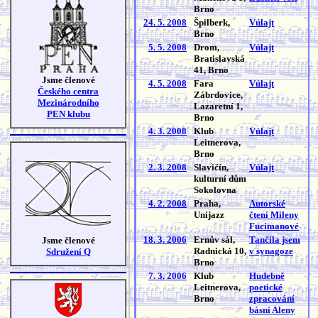
Brno
24. 5. 2008
Špilberk,
Vúlajt
Brno
5. 5. 2008
Drom,
Vúlajt
Bratislavská
41, Brno
Jsme členové
4. 5. 2008
Fara
Vúlajt
Českého centra
Zábrdovice,
Mezinárodního
Lazaretní 1,
PEN klubu
Brno
4. 3. 2008
Klub
Vúlajt
Leitnerova,
Brno
2. 3. 2008
Slavičín,
Vúlajt
kulturní dům
Sokolovna
4. 2. 2008
Praha,
Autorské
Unijazz
čtení Mileny
Fucimanové
18. 3. 2006
Ernův sál,
Tančila jsem
Jsme členové
Radnická 10,
v synagoze
Sdružení Q
Brno
7. 3. 2006
Klub
Hudebně
Leitnerova,
poetické
Brno
zpracování
básní Aleny