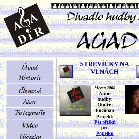
STŘEVÍČKY NA
VLNÁCH
březen 2000
Autor
hudby:
Ondřej
Fuciman
Projekt:
Pět oříšků
pro
Popelku