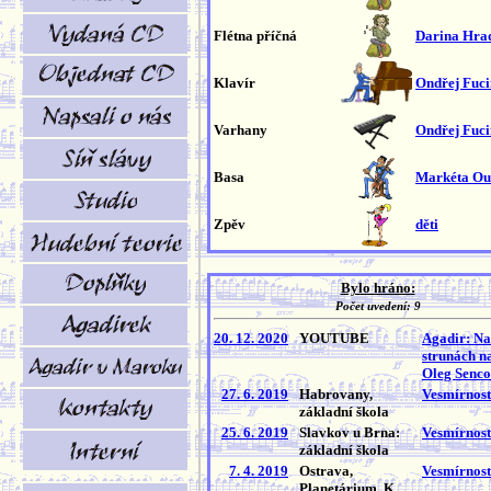
Flétna příčná
Darina Hra
Klavír
Ondřej Fuc
Varhany
Ondřej Fuc
Basa
Markéta O
Zpěv
děti
Bylo hráno:
Počet uvedení: 9
20. 12. 2020
YOUTUBE
Agadir: Na
strunách n
Oleg Senc
27. 6. 2019
Habrovany,
Vesmírnost
základní škola
25. 6. 2019
Slavkov u Brna:
Vesmírnost
základní škola
7. 4. 2019
Ostrava,
Vesmírnost
Planetárium, K