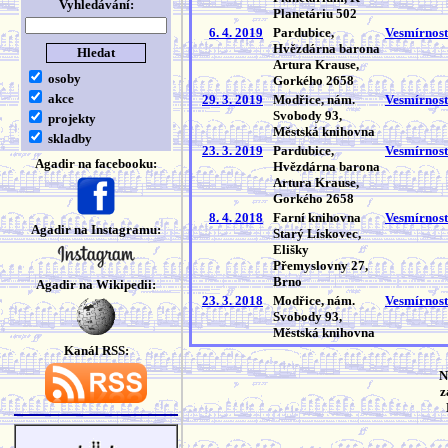
Vyhledávání:
Planetáriu 502
6. 4. 2019
Pardubice,
Vesmírnost
Hvězdárna barona
Artura Krause,
osoby
Gorkého 2658
akce
29. 3. 2019
Modřice, nám.
Vesmírnost
Svobody 93,
projekty
Městská knihovna
skladby
23. 3. 2019
Pardubice,
Vesmírnost
Agadir na facebooku:
Hvězdárna barona
Artura Krause,
Gorkého 2658
8. 4. 2018
Farní knihovna
Vesmírnost
Agadir na Instagramu:
Starý Lískovec,
Elišky
Přemyslovny 27,
Brno
Agadir na Wikipedii:
23. 3. 2018
Modřice, nám.
Vesmírnost
Svobody 93,
Městská knihovna
Kanál RSS:
N
z