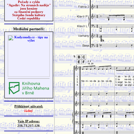
Pořady z cyklu
"Agadir: Na strunách naděje"
jsou konány
za finanční podpory
Státního fondu kultury
České republiky
Mediální partneři:
Přihlášený uživatel:
žádný
Vaše IP adresa:
216.73.217.126