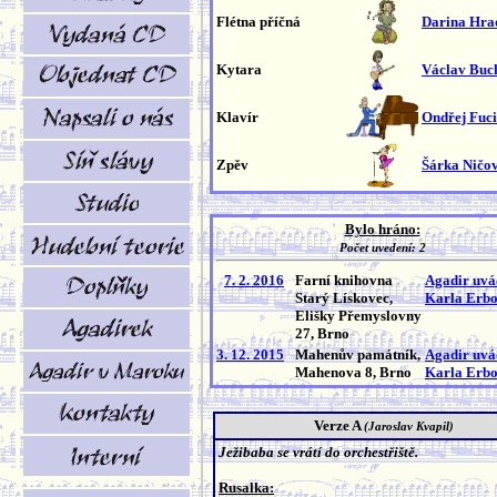
Flétna příčná
Darina Hra
Kytara
Václav Buc
Klavír
Ondřej Fuc
Zpěv
Šárka Ničo
Bylo hráno:
Počet uvedení: 2
7. 2. 2016
Farní knihovna
Agadir uvád
Starý Lískovec,
Karla Erb
Elišky Přemyslovny
27, Brno
3. 12. 2015
Mahenův památník,
Agadir uvád
Mahenova 8, Brno
Karla Erb
Verze A
(Jaroslav Kvapil)
Ježibaba se vrátí do orchestřiště.
Rusalka: