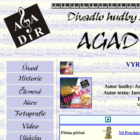
VYR
Autor hudby: A
Autor textu: Jar
V
Flétna příčná
Vít Prochá