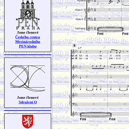
Jsme členové
Českého centra
Mezinárodního
PEN klubu
Jsme členové
Sdružení Q