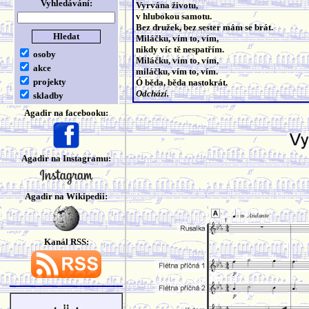
Vyhledávání:
Vyrvána životu,
v hlubokou samotu.
Bez družek, bez sester mám se brát.
Miláčku, vím to, vím,
nikdy víc tě nespatřím.
osoby
Miláčku, vím to, vím,
akce
miláčku, vím to, vím.
projekty
Ó běda, běda nastokrát.
Odchází.
skladby
Agadir na facebooku:
Agadir na Instagramu:
Agadir na Wikipedii:
Kanál RSS: