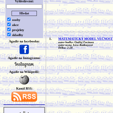
Vyhledávání:
osoby
akce
projekty
skladby
1.
MATEMATICKÝ MODEL VEČNOST
Agadir na facebooku:
autor hudby: Ondřej Fuciman
autor textu: Ivica Ruttkayová
Délka: 2:28
Agadir na Instagramu:
Agadir na Wikipedii:
Kanál RSS: