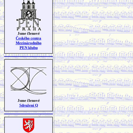
Jsme členové
Českého centra
Mezinárodního
PEN klubu
Jsme členové
Sdružení Q