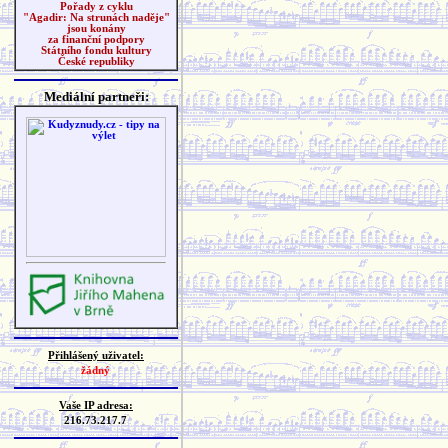
Pořady z cyklu
"Agadir: Na strunách naděje"
jsou konány
za finanční podpory
Státního fondu kultury
České republiky
Mediální partneři:
Přihlášený uživatel:
žádný
Vaše IP adresa:
216.73.217.7