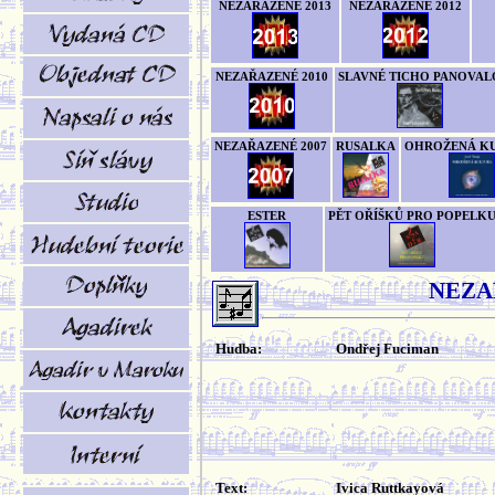
NEZAŘAZENÉ 2013
NEZAŘAZENÉ 2012
NEZAŘAZENÉ 2010
SLAVNÉ TICHO PANOVAL
NEZAŘAZENÉ 2007
RUSALKA
OHROŽENÁ K
ESTER
PĚT OŘÍŠKŮ PRO POPELK
NEZA
Hudba:
Ondřej Fuciman
Text:
Ivica Ruttkayová