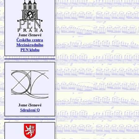
Jsme členové
Českého centra
Mezinárodního
PEN klubu
Jsme členové
Sdružení Q