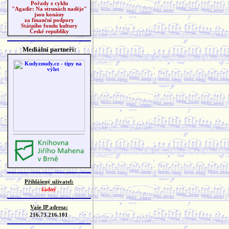
Pořady z cyklu
"Agadir: Na strunách naděje"
jsou konány
za finanční podpory
Státního fondu kultury
České republiky
Mediální partneři:
Přihlášený uživatel:
žádný
Vaše IP adresa:
216.73.216.101