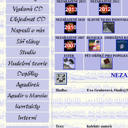
NEZAŘAZENÉ 2013
NEZAŘAZENÉ 2012
NEZAŘAZENÉ 2010
SLAVNÉ TICHO PANOVAL
NEZAŘAZENÉ 2007
RUSALKA
OHROŽENÁ K
ESTER
PĚT OŘÍŠKŮ PRO POPELK
NEZA
Hudba:
Eva Gruberová, Ondřej 
Text:
kolektiv autorů