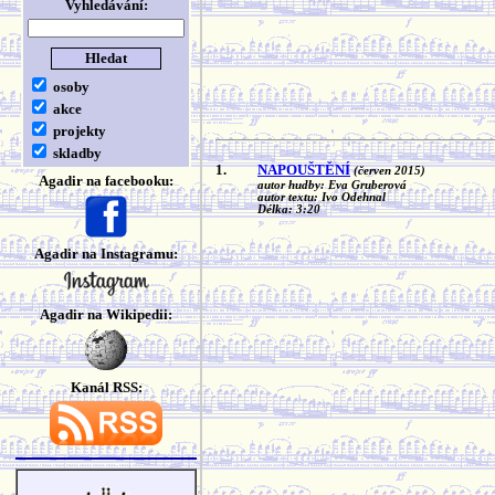
Vyhledávání:
osoby
akce
projekty
skladby
1.
NAPOUŠTĚNÍ
(červen 2015)
Agadir na facebooku:
autor hudby: Eva Gruberová
autor textu: Ivo Odehnal
Délka: 3:20
Agadir na Instagramu:
Agadir na Wikipedii:
Kanál RSS: