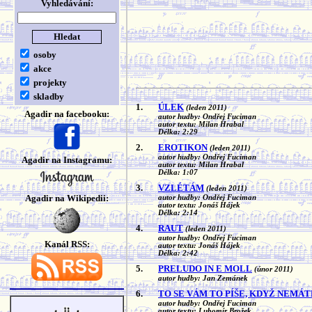
Vyhledávání:
osoby
akce
projekty
skladby
1.
ÚLEK
(leden 2011)
Agadir na facebooku:
autor hudby: Ondřej Fuciman
autor textu: Milan Hrabal
Délka: 2:29
2.
EROTIKON
(leden 2011)
autor hudby: Ondřej Fuciman
Agadir na Instagramu:
autor textu: Milan Hrabal
Délka: 1:07
3.
VZLÉTÁM
(leden 2011)
Agadir na Wikipedii:
autor hudby: Ondřej Fuciman
autor textu: Jonáš Hájek
Délka: 2:14
4.
RAUT
(leden 2011)
autor hudby: Ondřej Fuciman
Kanál RSS:
autor textu: Jonáš Hájek
Délka: 2:42
5.
PRELUDO IN E MOLL
(únor 2011)
autor hudby: Jan Zemánek
6.
TO SE VÁM TO PÍŠE, KDYŽ NEMÁ
autor hudby: Ondřej Fuciman
autor textu: Lubomír Brožek