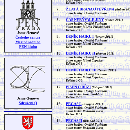
Délka: 3:09
7.
ZLATÁ BRÁNA OTEVŘENÁ
(duben 20
autor hudby: Ondřej Fuciman
8.
ČAS NEBÝVALE JINÝ
(duben 2011)
autor hudby: Ondřej Fuciman
autor textu: Milena Fucimanová
Délka: 7:46
Jsme členové
9.
DENÍK HAIKU I
Českého centra
(červen 2011)
autor hudby: Ondřej Fuciman
Mezinárodního
autor textu: Miloň Čepelka
PEN klubu
Délka: 1:06
10.
DENÍK HAIKU II
(červen 2011)
autor hudby: Ondřej Fuciman
autor textu: Miloň Čepelka
Délka: 2:33
11.
DENÍK HAIKU III
(červen 2011)
autor hudby: Ondřej Fuciman
autor textu: Miloň Čepelka
Délka: 1:55
12.
PÍSEŇ O RŮŽI
(listopad 2011)
autor hudby: Ondřej Fuciman
autor textu: Jana Štroblová
Délka: 2:38
Jsme členové
Sdružení Q
13.
PEGAS I.
(listopad 2011)
autor hudby: Ondřej Fuciman
autor textu: Radovan Jursa
Délka: 0:51
14.
PEGAS II
(listopad 2011)
autor hudby: Ondřej Fuciman
autor textu: Radovan Jursa