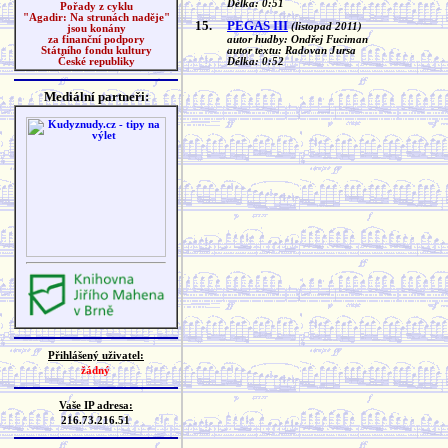
Délka: 0:51
Pořady z cyklu
"Agadir: Na strunách naděje"
15.
PEGAS III
(listopad 2011)
jsou konány
autor hudby: Ondřej Fuciman
za finanční podpory
autor textu: Radovan Jursa
Státního fondu kultury
Délka: 0:52
České republiky
Mediální partneři:
Přihlášený uživatel:
žádný
Vaše IP adresa:
216.73.216.51