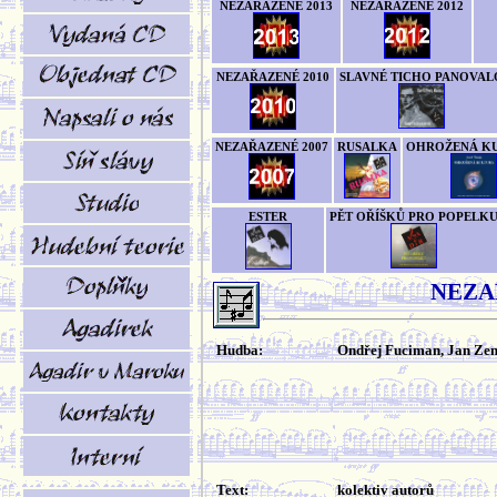
NEZAŘAZENÉ 2013
NEZAŘAZENÉ 2012
NEZAŘAZENÉ 2010
SLAVNÉ TICHO PANOVAL
NEZAŘAZENÉ 2007
RUSALKA
OHROŽENÁ K
ESTER
PĚT OŘÍŠKŮ PRO POPELK
NEZA
Hudba:
Ondřej Fuciman, Jan Ze
Text:
kolektiv autorů