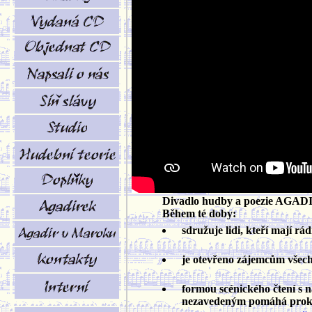
Divadlo hudby a poezie AGADIR 
Během té doby:
sdružuje lidi, kteří mají rá
je otevřeno zájemcům všech pr
formou scénického čtení s
nezavedeným pomáhá prokluba