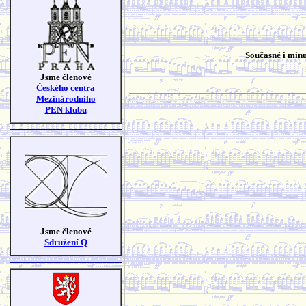
Současné i minu
Jsme členové
Českého centra
Mezinárodního
PEN klubu
Jsme členové
Sdružení Q