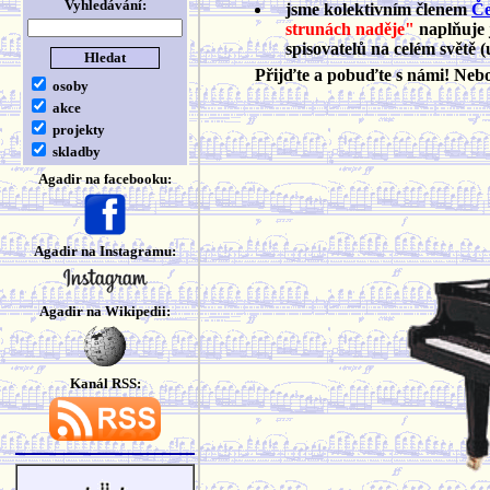
Vyhledávání:
jsme kolektivním členem
Če
strunách naděje"
naplňuje 
spisovatelů na celém světě (
Přijďte a pobuďte s námi! Ne
osoby
akce
projekty
skladby
Agadir na facebooku:
Agadir na Instagramu:
Agadir na Wikipedii:
Kanál RSS: