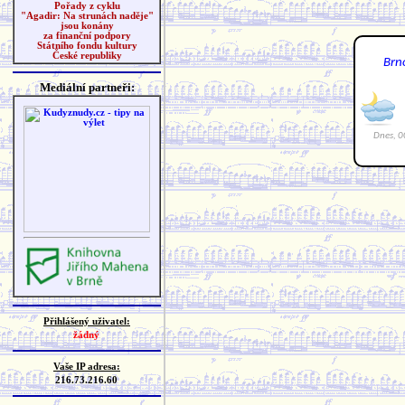
Pořady z cyklu
"Agadir: Na strunách naděje"
jsou konány
za finanční podpory
Státního fondu kultury
České republiky
Mediální partneři:
Přihlášený uživatel:
žádný
Vaše IP adresa:
216.73.216.60