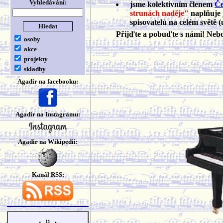
Vyhledávání:
jsme kolektivním členem
Če
strunách naděje"
naplňuje 
spisovatelů na celém světě (
Přijďte a pobuďte s námi! Ne
osoby
akce
projekty
skladby
Agadir na facebooku:
Agadir na Instagramu:
Agadir na Wikipedii:
Kanál RSS: