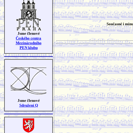
Současné i minu
Jsme členové
Českého centra
Mezinárodního
PEN klubu
Jsme členové
Sdružení Q