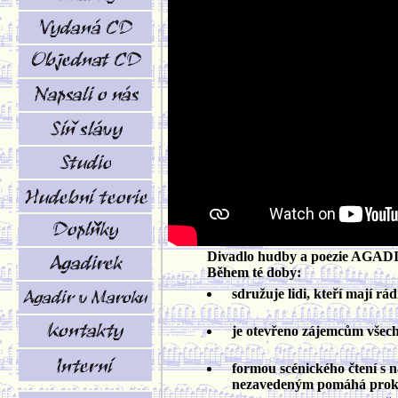
Divadlo hudby a poezie AGADIR 
Během té doby:
sdružuje lidi, kteří mají rá
je otevřeno zájemcům všech pr
formou scénického čtení s
nezavedeným pomáhá prokluba