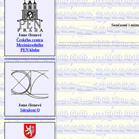
Současné i minu
Jsme členové
Českého centra
Mezinárodního
PEN klubu
Jsme členové
Sdružení Q