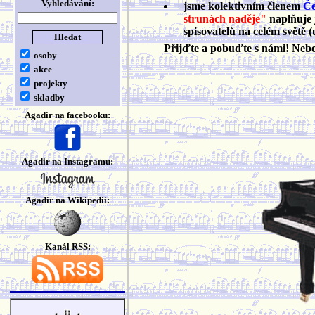
Vyhledávání:
jsme kolektivním členem
Če
strunách naděje"
naplňuje 
spisovatelů na celém světě (
Přijďte a pobuďte s námi! Ne
osoby
akce
projekty
skladby
Agadir na facebooku:
Agadir na Instagramu:
Agadir na Wikipedii:
Kanál RSS: