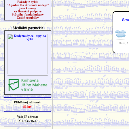
Pořady z cyklu
"Agadir: Na strunách naděje"
jsou konány
za finanční podpory
Státního fondu kultury
České republiky
Mediální partneři:
Přihlášený uživatel:
žádný
Vaše IP adresa:
216.73.216.4