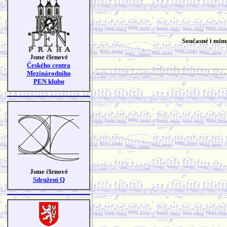
Současné i minu
Jsme členové
Českého centra
Mezinárodního
PEN klubu
Jsme členové
Sdružení Q