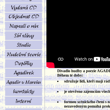
Divadlo hudby a poezie AGADIR 
Během té doby:
sdružuje lidi, kteří mají rá
je otevřeno zájemcům všech pr
formou scénického čtení s
nezavedeným pomáhá prokluba