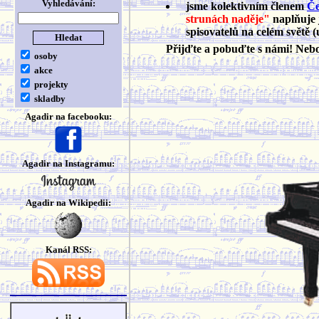
Vyhledávání:
jsme kolektivním členem
Če
strunách naděje"
naplňuje 
spisovatelů na celém světě (
Přijďte a pobuďte s námi! Ne
osoby
akce
projekty
skladby
Agadir na facebooku:
Agadir na Instagramu:
Agadir na Wikipedii:
Kanál RSS: