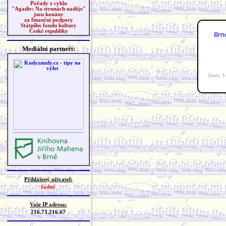
Pořady z cyklu
"Agadir: Na strunách naděje"
jsou konány
za finanční podpory
Státního fondu kultury
České republiky
Mediální partneři:
Přihlášený uživatel:
žádný
Vaše IP adresa:
216.73.216.67