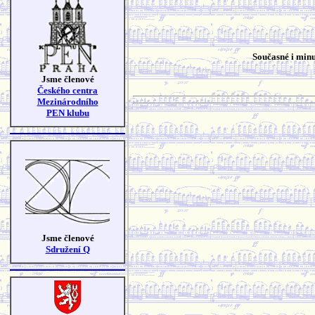
Současné i minu
Jsme členové
Českého centra
Mezinárodního
PEN klubu
Jsme členové
Sdružení Q