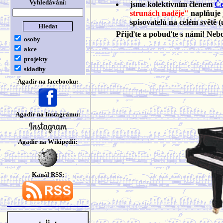
Vyhledávání:
jsme kolektivním členem
Če
strunách naděje"
naplňuje 
spisovatelů na celém světě (
Přijďte a pobuďte s námi! Ne
osoby
akce
projekty
skladby
Agadir na facebooku:
Agadir na Instagramu:
Agadir na Wikipedii:
Kanál RSS: