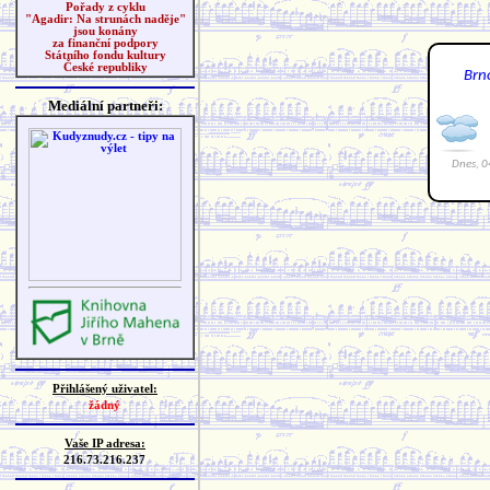
Pořady z cyklu
"Agadir: Na strunách naděje"
jsou konány
za finanční podpory
Státního fondu kultury
České republiky
Mediální partneři:
Přihlášený uživatel:
žádný
Vaše IP adresa:
216.73.216.237