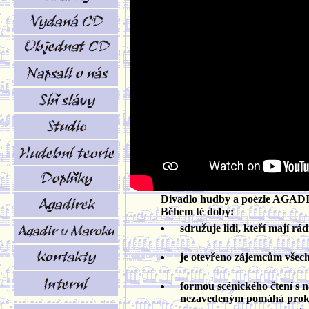
Divadlo hudby a poezie AGADIR 
Během té doby:
sdružuje lidi, kteří mají rá
je otevřeno zájemcům všech pr
formou scénického čtení s
nezavedeným pomáhá prokluba