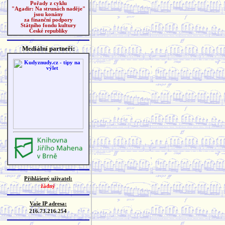
Pořady z cyklu
"Agadir: Na strunách naděje"
jsou konány
za finanční podpory
Státního fondu kultury
České republiky
Mediální partneři:
Přihlášený uživatel:
žádný
Vaše IP adresa:
216.73.216.254