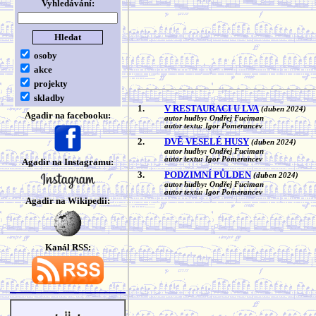
Vyhledávání:
osoby
akce
projekty
skladby
1.
V RESTAURACI U LVA
(duben 2024)
Agadir na facebooku:
autor hudby: Ondřej Fuciman
autor textu: Igor Pomerancev
2.
DVĚ VESELÉ HUSY
(duben 2024)
autor hudby: Ondřej Fuciman
autor textu: Igor Pomerancev
Agadir na Instagramu:
3.
PODZIMNÍ PŮLDEN
(duben 2024)
autor hudby: Ondřej Fuciman
autor textu: Igor Pomerancev
Agadir na Wikipedii:
Kanál RSS: