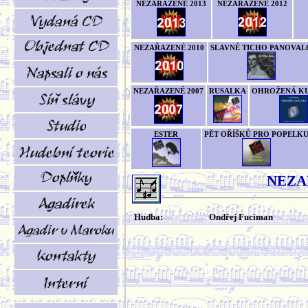
NEZAŘAZENÉ 2013
NEZAŘAZENÉ 2012
NEZAŘAZENÉ 2010
SLAVNÉ TICHO PANOVAL
NEZAŘAZENÉ 2007
RUSALKA
OHROŽENÁ K
ESTER
PĚT OŘÍŠKŮ PRO POPELK
NEZA
Hudba:
Ondřej Fuciman