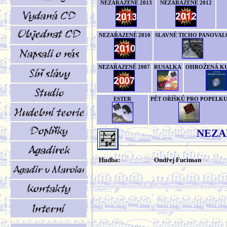
NEZAŘAZENÉ 2013
NEZAŘAZENÉ 2012
NEZAŘAZENÉ 2010
SLAVNÉ TICHO PANOVAL
NEZAŘAZENÉ 2007
RUSALKA
OHROŽENÁ K
ESTER
PĚT OŘÍŠKŮ PRO POPELK
NEZA
Hudba:
Ondřej Fuciman