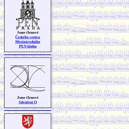
Jsme členové
Českého centra
Mezinárodního
PEN klubu
Jsme členové
Sdružení Q