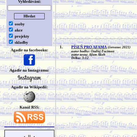
Vyhledávání:
osoby
akce
projekty
skladby
1.
PÍSEŇ PRO AFAMA
(červenec 2021)
Agadir na facebooku:
autor hudby: Ondřej Fuciman
autor textu: Afam Akeh
Délka: 3:12
Agadir na Instagramu:
Agadir na Wikipedii:
Kanál RSS: