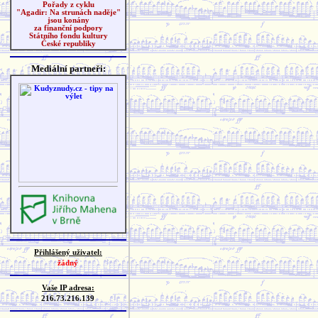
Pořady z cyklu
"Agadir: Na strunách naděje"
jsou konány
za finanční podpory
Státního fondu kultury
České republiky
Mediální partneři:
Přihlášený uživatel:
žádný
Vaše IP adresa:
216.73.216.139