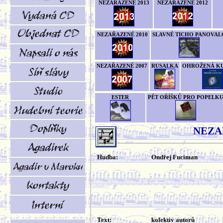
NEZAŘAZENÉ 2013
NEZAŘAZENÉ 2012
NEZAŘAZENÉ 2010
SLAVNÉ TICHO PANOVAL
NEZAŘAZENÉ 2007
RUSALKA
OHROŽENÁ K
ESTER
PĚT OŘÍŠKŮ PRO POPELK
NEZA
Hudba:
Ondřej Fuciman
Text:
kolektiv autorů