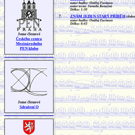
autor hudby: Ondřej Fuciman
autor textu: Jarmila Konečná
Délka: 1:30
7.
ZNÁM JEDEN STARÝ PŘÍBĚH
(dube
autor hudby: Ondřej Fuciman
Délka: 0:43
Jsme členové
Českého centra
Mezinárodního
PEN klubu
Jsme členové
Sdružení Q