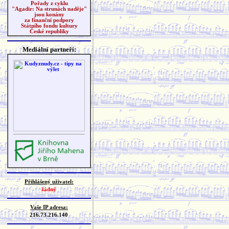
Pořady z cyklu
"Agadir: Na strunách naděje"
jsou konány
za finanční podpory
Státního fondu kultury
České republiky
Mediální partneři:
Přihlášený uživatel:
žádný
Vaše IP adresa:
216.73.216.140