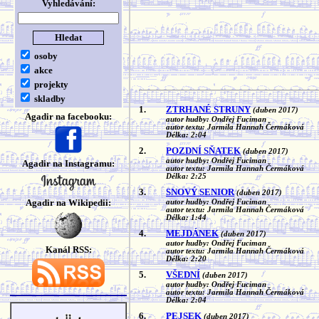
Vyhledávání:
osoby
akce
projekty
skladby
1.
ZTRHANÉ STRUNY
(duben 2017)
Agadir na facebooku:
autor hudby: Ondřej Fuciman
autor textu: Jarmila Hannah Čermáková
Délka: 2:04
2.
POZDNÍ SŇATEK
(duben 2017)
autor hudby: Ondřej Fuciman
Agadir na Instagramu:
autor textu: Jarmila Hannah Čermáková
Délka: 2:25
3.
SNOVÝ SENIOR
(duben 2017)
Agadir na Wikipedii:
autor hudby: Ondřej Fuciman
autor textu: Jarmila Hannah Čermáková
Délka: 1:44
4.
MEJDÁNEK
(duben 2017)
autor hudby: Ondřej Fuciman
Kanál RSS:
autor textu: Jarmila Hannah Čermáková
Délka: 2:20
5.
VŠEDNÍ
(duben 2017)
autor hudby: Ondřej Fuciman
autor textu: Jarmila Hannah Čermáková
Délka: 2:04
6.
PEJSEK
(duben 2017)