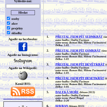
Vyhledávání:
osoby
akce
projekty
skladby
1.
PŘESTAL JSEM PÍT SEDMKRÁT
(ú
Agadir na facebooku:
autor hudby: Ondřej Fuciman
autor textu: Roman Ráž, Milena Fucimanová
Délka: 1:01
2.
PŘESTAL JSEM PÍT OSMKRÁT
(úno
autor hudby: Ondřej Fuciman
Agadir na Instagramu:
autor textu: Roman Ráž, Milena Fucimanová
Délka: 1:01
3.
PŘESTAL JSEM PÍT DEVĚTKRÁT
(
Agadir na Wikipedii:
autor hudby: Ondřej Fuciman
autor textu: Roman Ráž, Milena Fucimanová
Délka: 1:01
4.
PŘESTAL JSEM PÍT DESETKRÁT
(
autor hudby: Ondřej Fuciman
Kanál RSS:
autor textu: Roman Ráž, Milena Fucimanová
Délka: 1:01
5.
DALEKÁ MOŘE
(březen 2013)
autor hudby: Ondřej Fuciman
autor textu: Pavel Weigel
Délka: 2:26
6.
HAVRAN
(březen 2013)