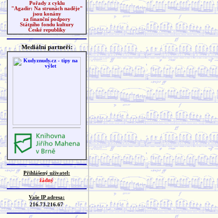
Pořady z cyklu
"Agadir: Na strunách naděje"
jsou konány
za finanční podpory
Státního fondu kultury
České republiky
Mediální partneři:
Přihlášený uživatel:
žádný
Vaše IP adresa:
216.73.216.67