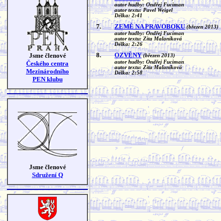
autor hudby: Ondřej Fuciman
autor textu: Pavel Weigel
Délka: 2:41
7.
ZEMĚ NA PRAVOBOKU
(březen 2013)
autor hudby: Ondřej Fuciman
autor textu: Zita Malaníková
Délka: 2:26
8.
OZVĚNY
Jsme členové
(březen 2013)
autor hudby: Ondřej Fuciman
Českého centra
autor textu: Zita Malaníková
Mezinárodního
Délka: 2:58
PEN klubu
Jsme členové
Sdružení Q