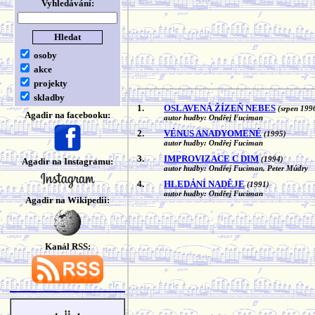
Vyhledávání:
osoby
akce
projekty
skladby
1.
OSLAVENÁ ŽÍZEŇ NEBES
(srpen 199
Agadir na facebooku:
autor hudby: Ondřej Fuciman
2.
VÉNUS ANADYOMENÉ
(1995)
autor hudby: Ondřej Fuciman
3.
IMPROVIZACE C DIM
(1994)
Agadir na Instagramu:
autor hudby: Ondřej Fuciman, Peter Múdry
4.
HLEDÁNÍ NADĚJE
(1991)
autor hudby: Ondřej Fuciman
Agadir na Wikipedii:
Kanál RSS: