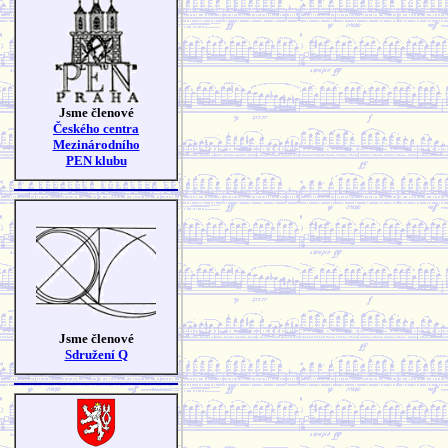
Jsme členové
Českého centra
Mezinárodního
PEN klubu
Jsme členové
Sdružení Q