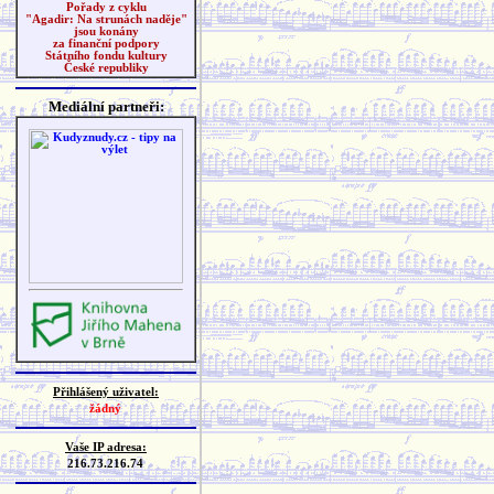
Pořady z cyklu
"Agadir: Na strunách naděje"
jsou konány
za finanční podpory
Státního fondu kultury
České republiky
Mediální partneři:
Přihlášený uživatel:
žádný
Vaše IP adresa:
216.73.216.74