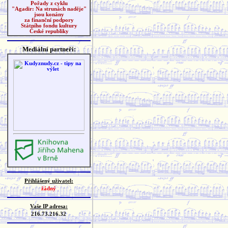
Pořady z cyklu
"Agadir: Na strunách naděje"
jsou konány
za finanční podpory
Státního fondu kultury
České republiky
Mediální partneři:
Přihlášený uživatel:
žádný
Vaše IP adresa:
216.73.216.32