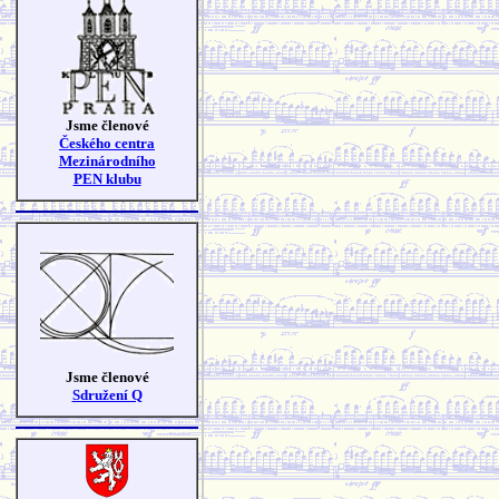
Jsme členové
Českého centra
Mezinárodního
PEN klubu
Jsme členové
Sdružení Q