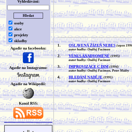
Vyhledávání:
osoby
akce
projekty
skladby
1.
OSLAVENÁ ŽÍZEŇ NEBES
(srpen 199
Agadir na facebooku:
autor hudby: Ondřej Fuciman
2.
VÉNUS ANADYOMENÉ
(1995)
autor hudby: Ondřej Fuciman
3.
IMPROVIZACE C DIM
(1994)
Agadir na Instagramu:
autor hudby: Ondřej Fuciman, Peter Múdry
4.
HLEDÁNÍ NADĚJE
(1991)
autor hudby: Ondřej Fuciman
Agadir na Wikipedii:
Kanál RSS: