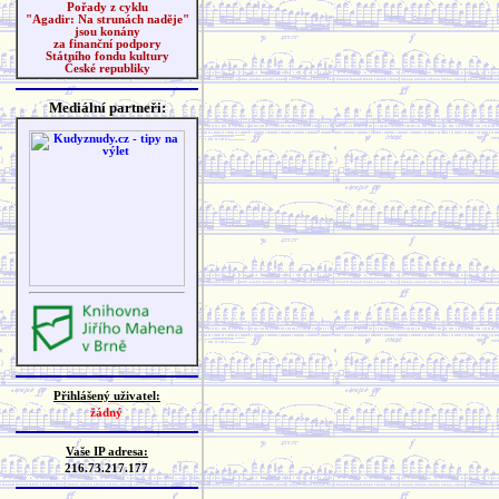
Pořady z cyklu
"Agadir: Na strunách naděje"
jsou konány
za finanční podpory
Státního fondu kultury
České republiky
Mediální partneři:
Přihlášený uživatel:
žádný
Vaše IP adresa:
216.73.217.177