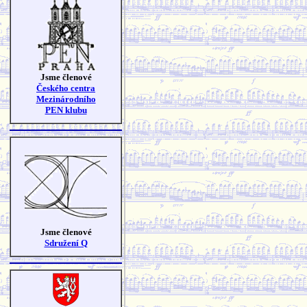
Jsme členové
Českého centra
Mezinárodního
PEN klubu
Jsme členové
Sdružení Q