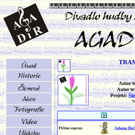
TRAM
Autor 
Autor te
Projekt:
Šíp
V
Flétna sopran
Johana Doč