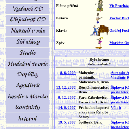
Flétna příčná
Vít Prochá
Kytara
Václav Buc
Klavír
Ondřej Fuc
Zpěv
Markéta O
Bylo hráno:
Počet uvedení: 6
8. 6. 2009
Mahenův
Autorské čt
památník,
Vladimír 
Mahenova 8, Brno
13. 12. 2007
Dětská nemocnice,
Šípková R
Brno
po sto lete
9. 12. 2007
Fara Zábrdovice,
Šípková R
Lazaretní 1, Brno
po sto lete
14. 6. 2007
Praha, knikupectví
Vúlajt
a kavárna Řehoře
Samsy
19. 5. 2007
Špilberk, Brno
Šípková R
po sto lete