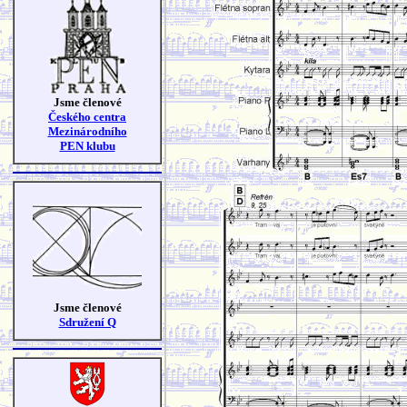
Jsme členové
Českého centra
Mezinárodního
PEN klubu
Jsme členové
Sdružení Q