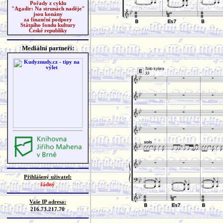
Pořady z cyklu
"Agadir: Na strunách naděje"
jsou konány
za finanční podpory
Státního fondu kultury
České republiky
Mediální partneři:
Přihlášený uživatel:
žádný
Vaše IP adresa:
216.73.217.70