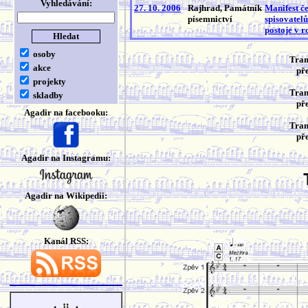
Vyhledávání:
27. 10. 2006
Rajhrad, Památník
Manifest č
písemnictví
spisovatelů
postoje v 
osoby
Tram
akce
pře
projekty
Tram
skladby
pře
Agadir na facebooku:
Tram
pře
Agadir na Instagramu:
Agadir na Wikipedii:
Kanál RSS: