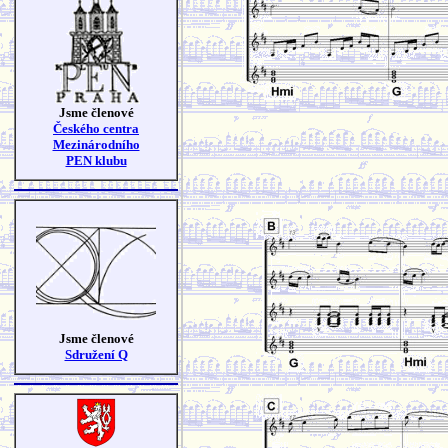
Jsme členové
Českého centra
Mezinárodního
PEN klubu
Jsme členové
Sdružení Q