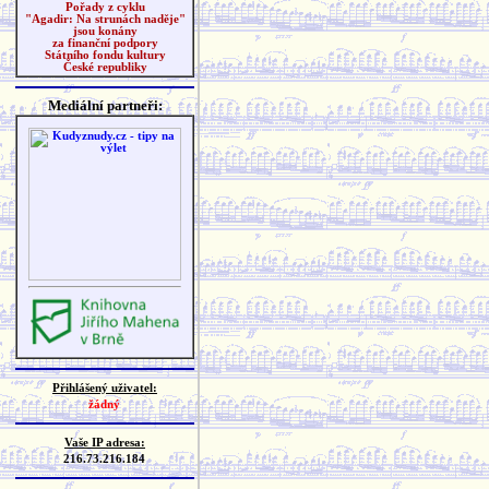
Pořady z cyklu
"Agadir: Na strunách naděje"
jsou konány
za finanční podpory
Státního fondu kultury
České republiky
Mediální partneři:
Přihlášený uživatel:
žádný
Vaše IP adresa:
216.73.216.184