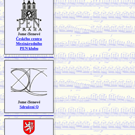
Jsme členové
Českého centra
Mezinárodního
PEN klubu
Jsme členové
Sdružení Q