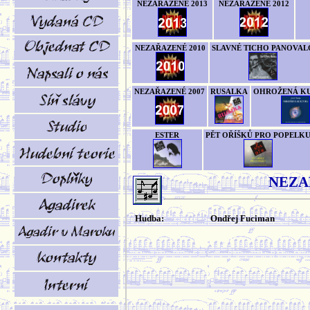
NEZAŘAZENÉ 2013
NEZAŘAZENÉ 2012
NEZAŘAZENÉ 2010
SLAVNÉ TICHO PANOVAL
NEZAŘAZENÉ 2007
RUSALKA
OHROŽENÁ K
ESTER
PĚT OŘÍŠKŮ PRO POPELK
NEZA
Hudba:
Ondřej Fuciman