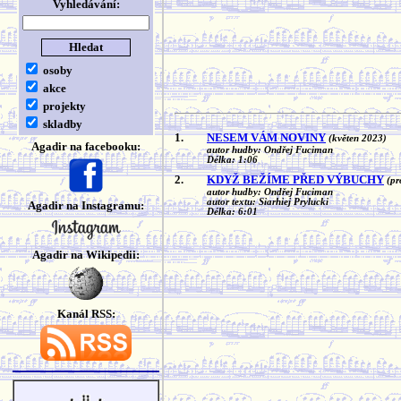
Vyhledávání:
osoby
akce
projekty
skladby
1.
NESEM VÁM NOVINY
(květen 2023)
Agadir na facebooku:
autor hudby: Ondřej Fuciman
Délka: 1:06
2.
KDYŽ BEŽÍME PŘED VÝBUCHY
(pr
autor hudby: Ondřej Fuciman
autor textu: Siarhiej Prylucki
Agadir na Instagramu:
Délka: 6:01
Agadir na Wikipedii:
Kanál RSS: