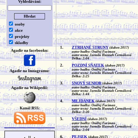
Vyhledávání:
osoby
akce
projekty
skladby
1.
ZTRHANÉ STRUNY
(duben 2017)
Agadir na facebooku:
autor hudby: Ondřej Fuciman
autor textu: Jarmila Hannah Čermáková
Délka: 2:04
2.
POZDNÍ SŇATEK
(duben 2017)
autor hudby: Ondřej Fuciman
Agadir na Instagramu:
autor textu: Jarmila Hannah Čermáková
Délka: 2:25
3.
SNOVÝ SENIOR
(duben 2017)
Agadir na Wikipedii:
autor hudby: Ondřej Fuciman
autor textu: Jarmila Hannah Čermáková
Délka: 1:44
4.
MEJDÁNEK
(duben 2017)
autor hudby: Ondřej Fuciman
Kanál RSS:
autor textu: Jarmila Hannah Čermáková
Délka: 2:20
5.
VŠEDNÍ
(duben 2017)
autor hudby: Ondřej Fuciman
autor textu: Jarmila Hannah Čermáková
Délka: 2:04
6.
PEJSEK
(duben 2017)