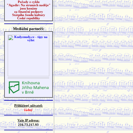
Pořady z cyklu
"Agadir: Na strunách naděje"
jsou konány
za finanční podpory
Státního fondu kultury
České republiky
Mediální partneři:
Přihlášený uživatel:
žádný
Vaše IP adresa:
216.73.217.93