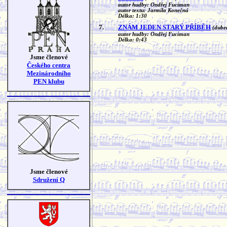
autor hudby: Ondřej Fuciman
autor textu: Jarmila Konečná
Délka: 1:30
7.
ZNÁM JEDEN STARÝ PŘÍBĚH
(dube
autor hudby: Ondřej Fuciman
Délka: 0:43
Jsme členové
Českého centra
Mezinárodního
PEN klubu
Jsme členové
Sdružení Q