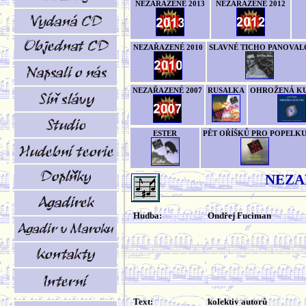
NEZAŘAZENÉ 2013
NEZAŘAZENÉ 2012
NEZAŘAZENÉ 2010
SLAVNÉ TICHO PANOVAL
NEZAŘAZENÉ 2007
RUSALKA
OHROŽENÁ K
ESTER
PĚT OŘÍŠKŮ PRO POPELK
NEZA
Hudba:
Ondřej Fuciman
Text:
kolektiv autorů