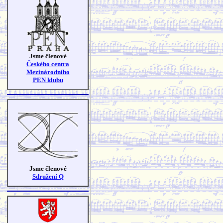
Jsme členové
Českého centra
Mezinárodního
PEN klubu
Jsme členové
Sdružení Q