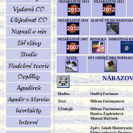
NEZAŘAZENÉ 2013
NEZAŘAZENÉ 2012
NEZAŘAZENÉ 2010
SLAVNÉ TICHO PANOVAL
NEZAŘAZENÉ 2007
RUSALKA
OHROŽENÁ K
ESTER
PĚT OŘÍŠKŮ PRO POPELK
NÁRAZOV
Hudba:
Ondřej Fuciman
Text:
Milena Fucimanová
Účinkují:
Milena Fucimanová
Danica Zapletalová
Matouš Hořínek
Zpěv: Jakub Maistryszin
Flétna zobcová: Dagmar