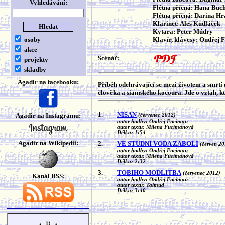
Vyhledávání:
Flétna příčná: Hana Buc
Flétna příčná: Darina H
Klarinet: Aleš Kudláček
Kytara: Peter Múdry
osoby
Klavír, klávesy: Ondřej 
akce
Scénář:
projekty
skladby
Agadir na facebooku:
Příběh odehrávající se mezi životem a smrtí
člověka a siamského kocoura. Jde o vztah, kt
1.
NISAN
Agadir na Instagramu:
(červenec 2012)
autor hudby: Ondřej Fuciman
autor textu: Milena Fucimanová
Délka: 1:54
Agadir na Wikipedii:
2.
VE STUDNI VODA ZABOLÍ
(červen 20
autor hudby: Ondřej Fuciman
autor textu: Milena Fucimanová
Délka: 2:32
3.
TOBIHO MODLITBA
(červenec 2012)
Kanál RSS:
autor hudby: Ondřej Fuciman
autor textu: Talmud
Délka: 3:40