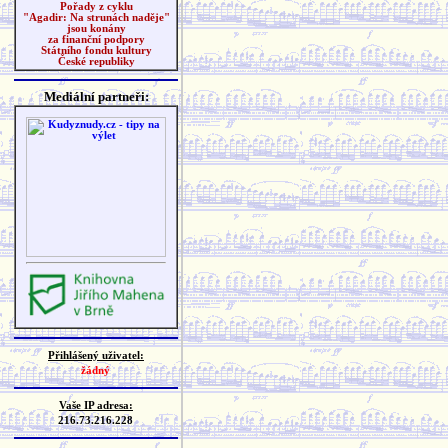
Pořady z cyklu
"Agadir: Na strunách naděje"
jsou konány
za finanční podpory
Státního fondu kultury
České republiky
Mediální partneři:
Přihlášený uživatel:
žádný
Vaše IP adresa:
216.73.216.228