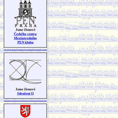
Jsme členové
Českého centra
Mezinárodního
PEN klubu
Jsme členové
Sdružení Q