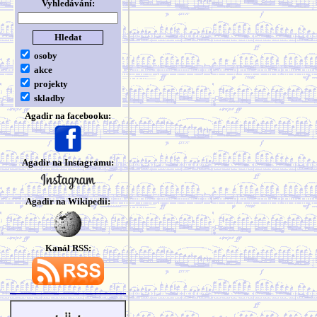
Vyhledávání:
osoby
akce
projekty
skladby
Agadir na facebooku:
Agadir na Instagramu:
Agadir na Wikipedii:
Kanál RSS: