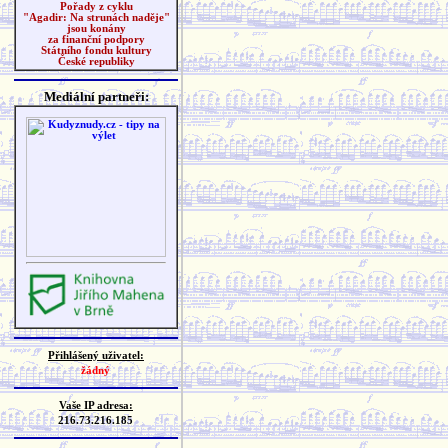
Pořady z cyklu
"Agadir: Na strunách naděje"
jsou konány
za finanční podpory
Státního fondu kultury
České republiky
Mediální partneři:
Přihlášený uživatel:
žádný
Vaše IP adresa:
216.73.216.185