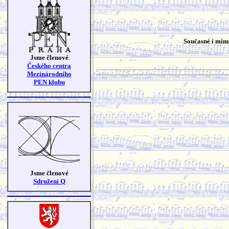
Současné i minu
Jsme členové
Českého centra
Mezinárodního
PEN klubu
Jsme členové
Sdružení Q