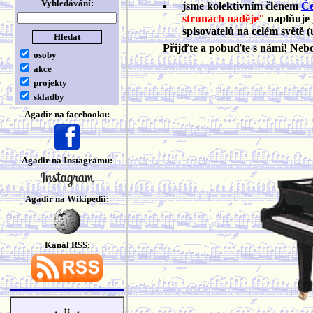
Vyhledávání:
jsme kolektivním členem
Če
strunách naděje"
naplňuje 
spisovatelů na celém světě (
Přijďte a pobuďte s námi! Ne
osoby
akce
projekty
skladby
Agadir na facebooku:
Agadir na Instagramu:
Agadir na Wikipedii:
Kanál RSS: