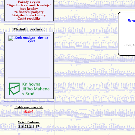
Pořady z cyklu
"Agadir: Na strunách naděje"
jsou konány
za finanční podpory
Státního fondu kultury
České republiky
Mediální partneři:
Přihlášený uživatel:
žádný
Vaše IP adresa:
216.73.216.87