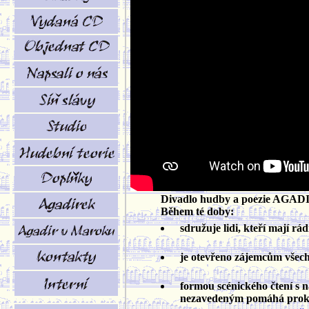
Divadlo hudby a poezie AGADIR 
Během té doby:
sdružuje lidi, kteří mají rá
je otevřeno zájemcům všech pr
formou scénického čtení s
nezavedeným pomáhá prokluba